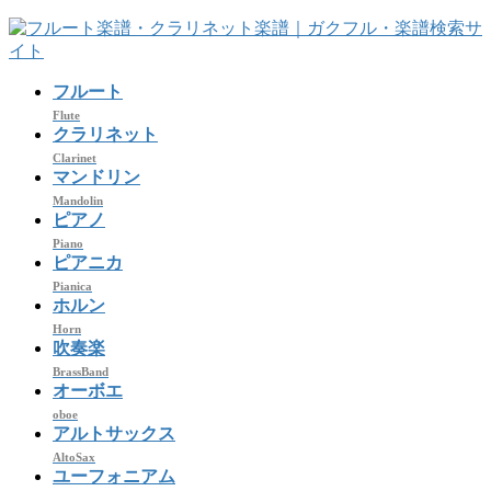
コ
ナ
ン
ビ
テ
ゲ
フルート
ン
ー
ツ
シ
Flute
クラリネット
へ
ョ
Clarinet
ス
ン
マンドリン
キ
に
Mandolin
ッ
移
ピアノ
プ
動
Piano
ピアニカ
Pianica
ホルン
Horn
吹奏楽
BrassBand
オーボエ
oboe
アルトサックス
AltoSax
ユーフォニアム