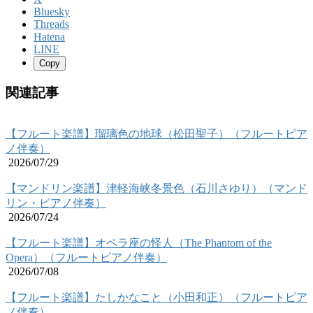
Bluesky
Threads
Hatena
LINE
Copy
関連記事
【フルート楽譜】瑠璃色の地球（松田聖子）（フルートピア
ノ伴奏）
2026/07/29
【マンドリン楽譜】津軽海峡冬景色（石川さゆり）（マンド
リン・ピアノ伴奏）
2026/07/24
【フルート楽譜】オペラ座の怪人（The Phantom of the
Opera）（フルートピアノ伴奏）
2026/07/08
【フルート楽譜】たしかなこと（小田和正）（フルートピア
ノ伴奏）