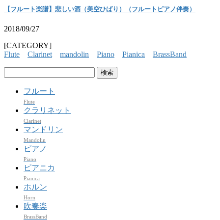
【フルート楽譜】悲しい酒（美空ひばり）（フルートピアノ伴奏）
2018/09/27
[CATEGORY]
Flute
Clarinet
mandolin
Piano
Pianica
BrassBand
検
索:
フルート
Flute
クラリネット
Clarinet
マンドリン
Mandolin
ピアノ
Piano
ピアニカ
Pianica
ホルン
Horn
吹奏楽
BrassBand