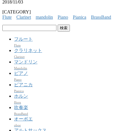
2018/11/03
[CATEGORY]
Flute
Clarinet
mandolin
Piano
Pianica
BrassBand
検
索:
フルート
Flute
クラリネット
Clarinet
マンドリン
Mandolin
ピアノ
Piano
ピアニカ
Pianica
ホルン
Horn
吹奏楽
BrassBand
オーボエ
oboe
アルトサックス