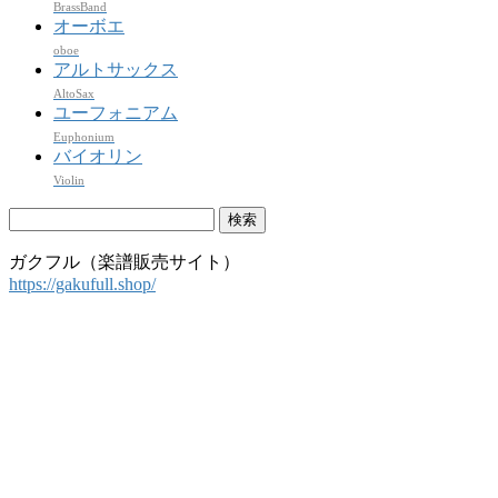
BrassBand
オーボエ
oboe
アルトサックス
AltoSax
ユーフォニアム
Euphonium
バイオリン
Violin
検
索:
ガクフル（楽譜販売サイト）
https://gakufull.shop/