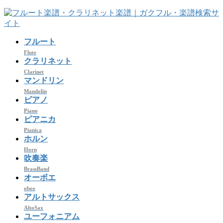
コ
ナ
ン
ビ
テ
ゲ
フルート
ン
ー
ツ
シ
Flute
クラリネット
へ
ョ
Clarinet
ス
ン
マンドリン
キ
に
Mandolin
ッ
移
ピアノ
プ
動
Piano
ピアニカ
Pianica
ホルン
Horn
吹奏楽
BrassBand
オーボエ
oboe
アルトサックス
AltoSax
ユーフォニアム