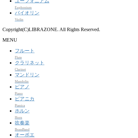
ユーフォニアム
Euphonium
バイオリン
Violin
Copyright(C)LIBRAZONE. All Rights Reserved.
MENU
フルート
Flute
クラリネット
Clarinet
マンドリン
Mandolin
ピアノ
Piano
ピアニカ
Pianica
ホルン
Horn
吹奏楽
BrassBand
オーボエ