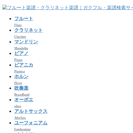
コ
ナ
ン
ビ
フルート
テ
ゲ
ン
ー
Flute
クラリネット
ツ
シ
Clarinet
へ
ョ
マンドリン
ス
ン
Mandolin
キ
に
ピアノ
ッ
移
Piano
プ
動
ピアニカ
Pianica
ホルン
Horn
吹奏楽
BrassBand
オーボエ
oboe
アルトサックス
AltoSax
ユーフォニアム
Euphonium