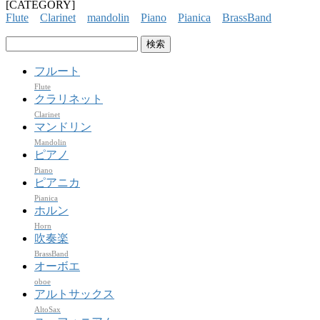
[CATEGORY]
Flute
Clarinet
mandolin
Piano
Pianica
BrassBand
検
索:
フルート
Flute
クラリネット
Clarinet
マンドリン
Mandolin
ピアノ
Piano
ピアニカ
Pianica
ホルン
Horn
吹奏楽
BrassBand
オーボエ
oboe
アルトサックス
AltoSax