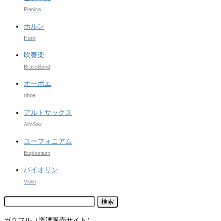
Pianica
ホルン
Horn
吹奏楽
BrassBand
オーボエ
oboe
アルトサックス
AltoSax
ユーフォニアム
Euphonium
バイオリン
Violin
検
索:
ガクフル（楽譜販売サイト）