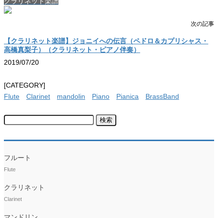
クラリネット楽譜
次の記事
【クラリネット楽譜】ジョニイへの伝言（ペドロ＆カプリシャス・
高橋真梨子）（クラリネット・ピアノ伴奏）
2019/07/20
[CATEGORY]
Flute
Clarinet
mandolin
Piano
Pianica
BrassBand
検
索:
フルート
Flute
クラリネット
Clarinet
マンドリン