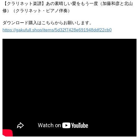
【クラリネット楽譜】あの素晴しい愛をもう一度（加藤和彦と北山
修）（クラリネット・ピアノ伴奏）
ダウンロード購入はこちらからお願いします。
https://gakufull.shop/items/5d32f7428e691948ddf22cb0