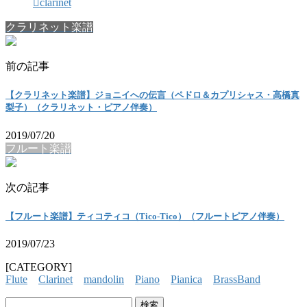
clarinet
クラリネット楽譜
前の記事
【クラリネット楽譜】ジョニイへの伝言（ペドロ＆カプリシャス・高橋真
梨子）（クラリネット・ピアノ伴奏）
2019/07/20
フルート楽譜
次の記事
【フルート楽譜】ティコティコ（Tico-Tico）（フルートピアノ伴奏）
2019/07/23
[CATEGORY]
Flute
Clarinet
mandolin
Piano
Pianica
BrassBand
検