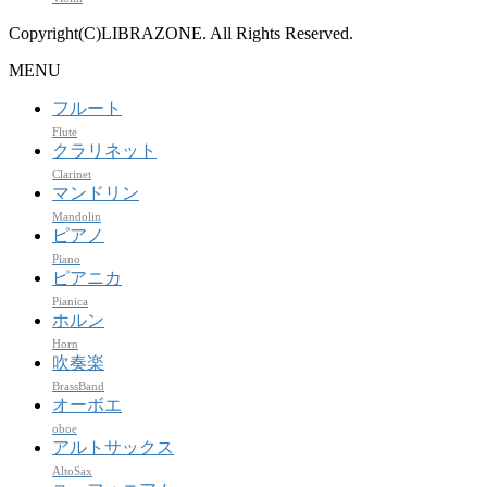
Copyright(C)LIBRAZONE. All Rights Reserved.
MENU
フルート
Flute
クラリネット
Clarinet
マンドリン
Mandolin
ピアノ
Piano
ピアニカ
Pianica
ホルン
Horn
吹奏楽
BrassBand
オーボエ
oboe
アルトサックス
AltoSax