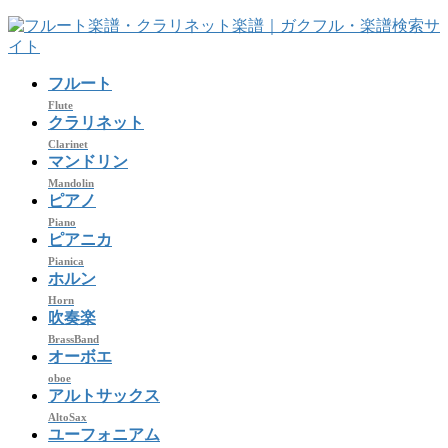
コ
ナ
ン
ビ
テ
ゲ
フルート
ン
ー
ツ
シ
Flute
クラリネット
へ
ョ
Clarinet
ス
ン
マンドリン
キ
に
Mandolin
ッ
移
ピアノ
プ
動
Piano
ピアニカ
Pianica
ホルン
Horn
吹奏楽
BrassBand
オーボエ
oboe
アルトサックス
AltoSax
ユーフォニアム