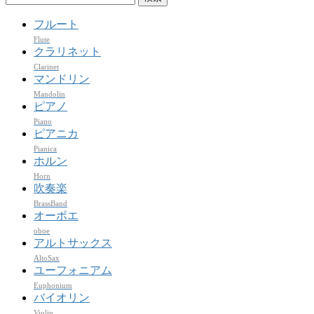
索:
フルート
Flute
クラリネット
Clarinet
マンドリン
Mandolin
ピアノ
Piano
ピアニカ
Pianica
ホルン
Horn
吹奏楽
BrassBand
オーボエ
oboe
アルトサックス
AltoSax
ユーフォニアム
Euphonium
バイオリン
Violin