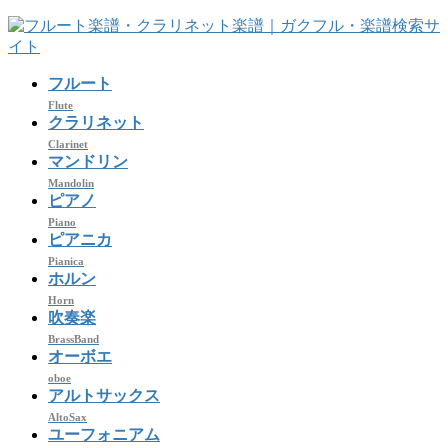
コ
ナ
ン
ビ
テ
ゲ
フルート
ン
ー
ツ
シ
Flute
クラリネット
へ
ョ
Clarinet
ス
ン
マンドリン
キ
に
Mandolin
ッ
移
ピアノ
プ
動
Piano
ピアニカ
Pianica
ホルン
Horn
吹奏楽
BrassBand
オーボエ
oboe
アルトサックス
AltoSax
ユーフォニアム