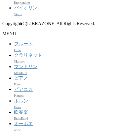
Euphonium
バイオリン
Violin
Copyright(C)LIBRAZONE. All Rights Reserved.
MENU
フルート
Flute
クラリネット
Clarinet
マンドリン
Mandolin
ピアノ
Piano
ピアニカ
Pianica
ホルン
Horn
吹奏楽
BrassBand
オーボエ
oboe