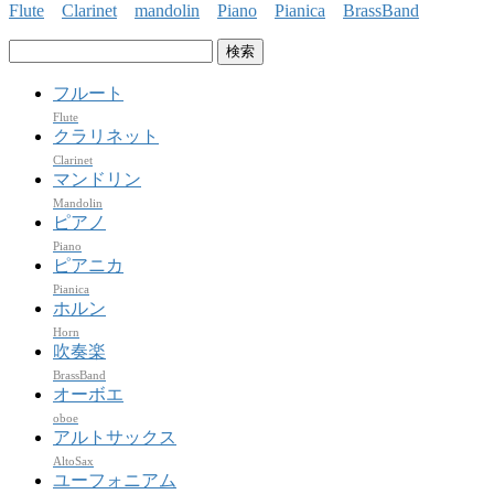
Flute
Clarinet
mandolin
Piano
Pianica
BrassBand
検
索:
フルート
Flute
クラリネット
Clarinet
マンドリン
Mandolin
ピアノ
Piano
ピアニカ
Pianica
ホルン
Horn
吹奏楽
BrassBand
オーボエ
oboe
アルトサックス
AltoSax
ユーフォニアム