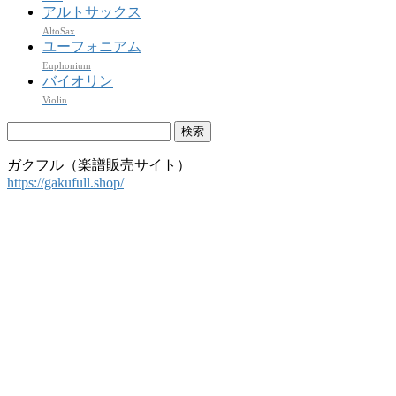
アルトサックス
AltoSax
ユーフォニアム
Euphonium
バイオリン
Violin
検
索:
ガクフル（楽譜販売サイト）
https://gakufull.shop/