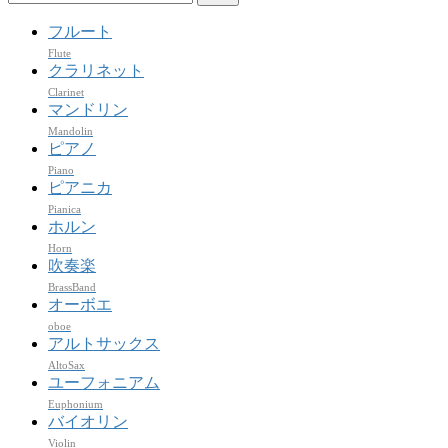
索:
フルート
Flute
クラリネット
Clarinet
マンドリン
Mandolin
ピアノ
Piano
ピアニカ
Pianica
ホルン
Horn
吹奏楽
BrassBand
オーボエ
oboe
アルトサックス
AltoSax
ユーフォニアム
Euphonium
バイオリン
Violin