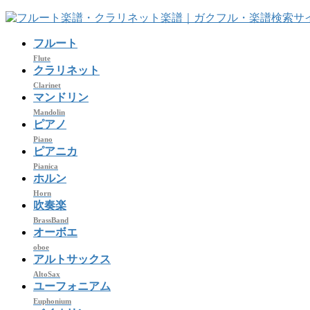
コ
ナ
ン
ビ
フルート
テ
ゲ
ン
ー
Flute
クラリネット
ツ
シ
Clarinet
へ
ョ
マンドリン
ス
ン
Mandolin
キ
に
ピアノ
ッ
移
Piano
プ
動
ピアニカ
Pianica
ホルン
Horn
吹奏楽
BrassBand
オーボエ
oboe
アルトサックス
AltoSax
ユーフォニアム
Euphonium