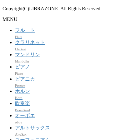
Copyright(C)LIBRAZONE. All Rights Reserved.
MENU
フルート
Flute
クラリネット
Clarinet
マンドリン
Mandolin
ピアノ
Piano
ピアニカ
Pianica
ホルン
Horn
吹奏楽
BrassBand
オーボエ
oboe
アルトサックス
AltoSax
ユーフォニアム