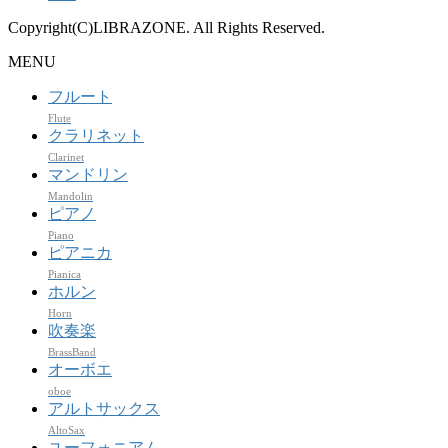
Copyright(C)LIBRAZONE. All Rights Reserved.
MENU
フルート
Flute
クラリネット
Clarinet
マンドリン
Mandolin
ピアノ
Piano
ピアニカ
Pianica
ホルン
Horn
吹奏楽
BrassBand
オーボエ
oboe
アルトサックス
AltoSax
ユーフォニアム