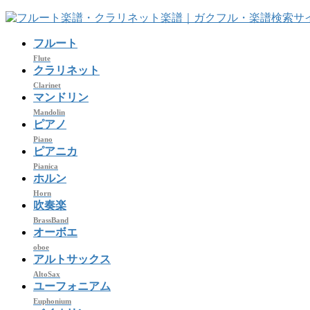
コ
ナ
ン
ビ
フルート
テ
ゲ
ン
ー
Flute
クラリネット
ツ
シ
Clarinet
へ
ョ
マンドリン
ス
ン
Mandolin
キ
に
ピアノ
ッ
移
Piano
プ
動
ピアニカ
Pianica
ホルン
Horn
吹奏楽
BrassBand
オーボエ
oboe
アルトサックス
AltoSax
ユーフォニアム
Euphonium