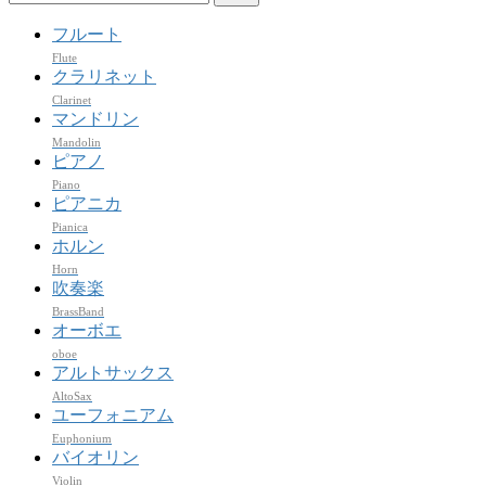
索:
フルート
Flute
クラリネット
Clarinet
マンドリン
Mandolin
ピアノ
Piano
ピアニカ
Pianica
ホルン
Horn
吹奏楽
BrassBand
オーボエ
oboe
アルトサックス
AltoSax
ユーフォニアム
Euphonium
バイオリン
Violin