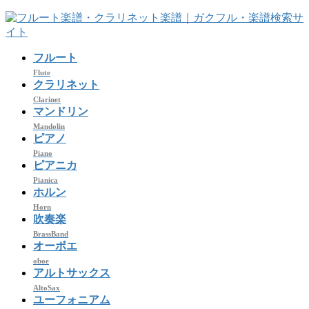
コ
ナ
ン
ビ
テ
ゲ
フルート
ン
ー
ツ
シ
Flute
クラリネット
へ
ョ
Clarinet
ス
ン
マンドリン
キ
に
Mandolin
ッ
移
ピアノ
プ
動
Piano
ピアニカ
Pianica
ホルン
Horn
吹奏楽
BrassBand
オーボエ
oboe
アルトサックス
AltoSax
ユーフォニアム