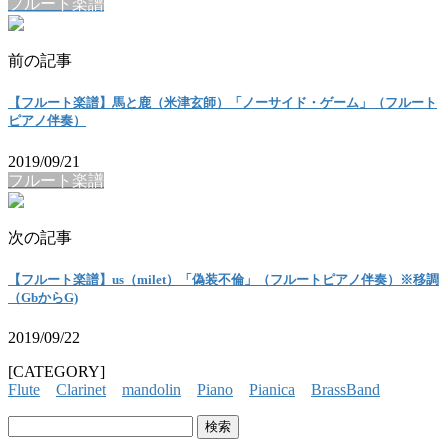
フルート楽譜
前の記事
【フルート楽譜】馬と鹿（米津玄師）「ノーサイド・ゲーム」（フルート
ピアノ伴奏）
2019/09/21
フルート楽譜
次の記事
【フルート楽譜】us（milet）「偽装不倫」（フルートピアノ伴奏）※移調
（GbからG)
2019/09/22
[CATEGORY]
Flute
Clarinet
mandolin
Piano
Pianica
BrassBand
検
索: