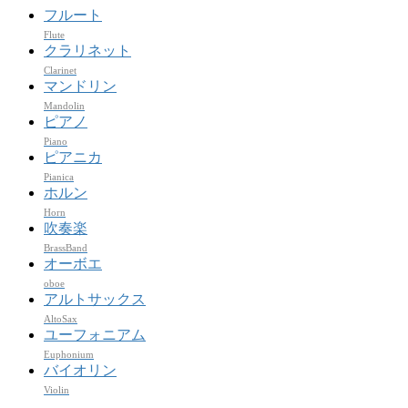
フルート
Flute
クラリネット
Clarinet
マンドリン
Mandolin
ピアノ
Piano
ピアニカ
Pianica
ホルン
Horn
吹奏楽
BrassBand
オーボエ
oboe
アルトサックス
AltoSax
ユーフォニアム
Euphonium
バイオリン
Violin