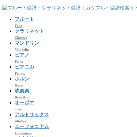
コ
ナ
ン
ビ
フルート
テ
ゲ
ン
ー
Flute
クラリネット
ツ
シ
Clarinet
へ
ョ
マンドリン
ス
ン
Mandolin
キ
に
ピアノ
ッ
移
Piano
プ
動
ピアニカ
Pianica
ホルン
Horn
吹奏楽
BrassBand
オーボエ
oboe
アルトサックス
AltoSax
ユーフォニアム
Euphonium