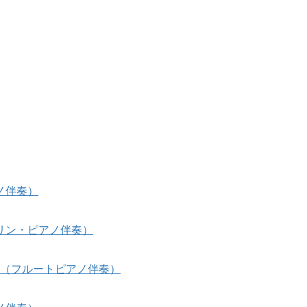
ノ伴奏）
リン・ピアノ伴奏）
era）（フルートピアノ伴奏）