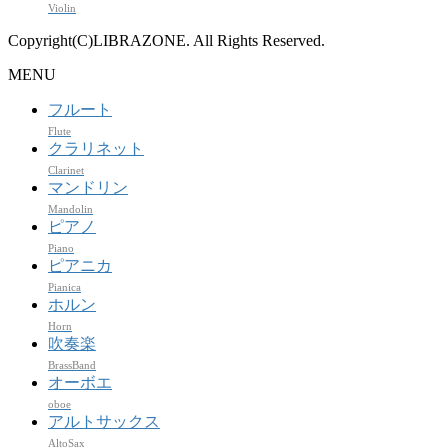
Violin
Copyright(C)LIBRAZONE. All Rights Reserved.
MENU
フルート
Flute
クラリネット
Clarinet
マンドリン
Mandolin
ピアノ
Piano
ピアニカ
Pianica
ホルン
Horn
吹奏楽
BrassBand
オーボエ
oboe
アルトサックス
AltoSax