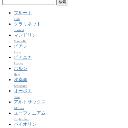
検
索:
フルート
Flute
クラリネット
Clarinet
マンドリン
Mandolin
ピアノ
Piano
ピアニカ
Pianica
ホルン
Horn
吹奏楽
BrassBand
オーボエ
oboe
アルトサックス
AltoSax
ユーフォニアム
Euphonium
バイオリン