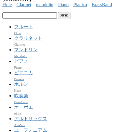
Flute
Clarinet
mandolin
Piano
Pianica
BrassBand
検
索:
フルート
Flute
クラリネット
Clarinet
マンドリン
Mandolin
ピアノ
Piano
ピアニカ
Pianica
ホルン
Horn
吹奏楽
BrassBand
オーボエ
oboe
アルトサックス
AltoSax
ユーフォニアム