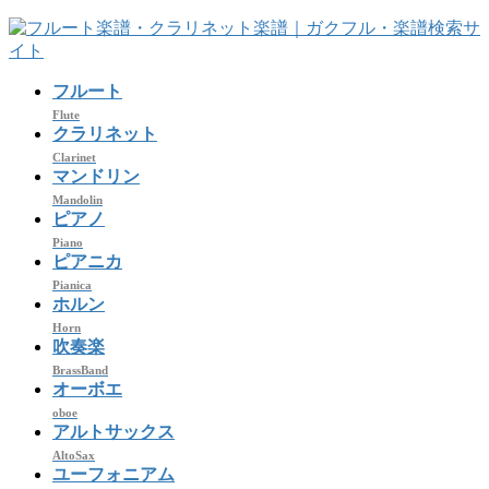
コ
ナ
ン
ビ
テ
ゲ
フルート
ン
ー
ツ
シ
Flute
クラリネット
へ
ョ
Clarinet
ス
ン
マンドリン
キ
に
Mandolin
ッ
移
ピアノ
プ
動
Piano
ピアニカ
Pianica
ホルン
Horn
吹奏楽
BrassBand
オーボエ
oboe
アルトサックス
AltoSax
ユーフォニアム