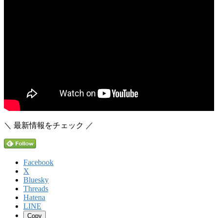
＼ 最新情報をチェック ／
Facebook
X
Bluesky
Threads
Hatena
LINE
Copy