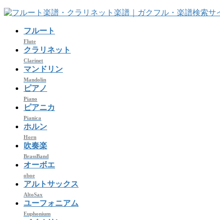
コ
ナ
ン
ビ
フルート
テ
ゲ
ン
ー
Flute
クラリネット
ツ
シ
Clarinet
へ
ョ
マンドリン
ス
ン
Mandolin
キ
に
ピアノ
ッ
移
Piano
プ
動
ピアニカ
Pianica
ホルン
Horn
吹奏楽
BrassBand
オーボエ
oboe
アルトサックス
AltoSax
ユーフォニアム
Euphonium