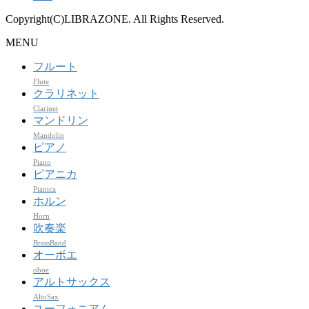
Copyright(C)LIBRAZONE. All Rights Reserved.
MENU
フルート
Flute
クラリネット
Clarinet
マンドリン
Mandolin
ピアノ
Piano
ピアニカ
Pianica
ホルン
Horn
吹奏楽
BrassBand
オーボエ
oboe
アルトサックス
AltoSax
ユーフォニアム