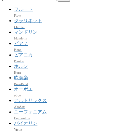
索:
フルート
Flute
クラリネット
Clarinet
マンドリン
Mandolin
ピアノ
Piano
ピアニカ
Pianica
ホルン
Horn
吹奏楽
BrassBand
オーボエ
oboe
アルトサックス
AltoSax
ユーフォニアム
Euphonium
バイオリン
Violin