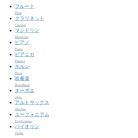
フルート
Flute
クラリネット
Clarinet
マンドリン
Mandolin
ピアノ
Piano
ピアニカ
Pianica
ホルン
Horn
吹奏楽
BrassBand
オーボエ
oboe
アルトサックス
AltoSax
ユーフォニアム
Euphonium
バイオリン
Violin