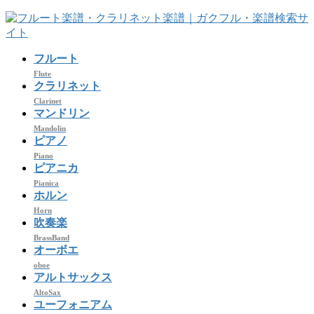
コ
ナ
ン
ビ
テ
ゲ
フルート
ン
ー
ツ
シ
Flute
クラリネット
へ
ョ
Clarinet
ス
ン
マンドリン
キ
に
Mandolin
ッ
移
ピアノ
プ
動
Piano
ピアニカ
Pianica
ホルン
Horn
吹奏楽
BrassBand
オーボエ
oboe
アルトサックス
AltoSax
ユーフォニアム