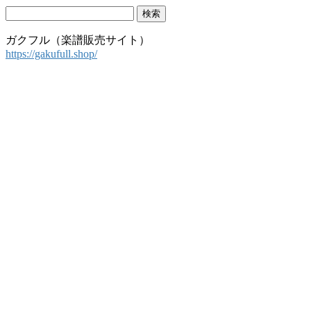
検
索:
ガクフル（楽譜販売サイト）
https://gakufull.shop/