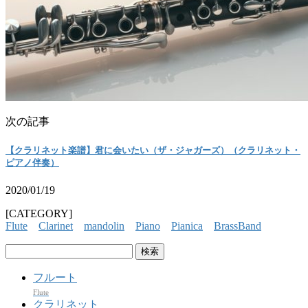
次の記事
【クラリネット楽譜】君に会いたい（ザ・ジャガーズ）（クラリネット・
ピアノ伴奏）
2020/01/19
[CATEGORY]
Flute
Clarinet
mandolin
Piano
Pianica
BrassBand
検
索:
フルート
Flute
クラリネット