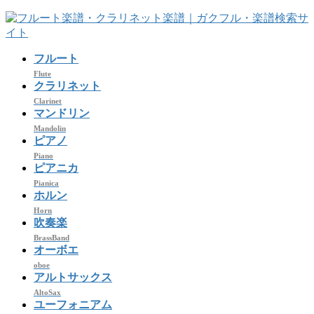
コ
ナ
ン
ビ
テ
ゲ
フルート
ン
ー
ツ
シ
Flute
クラリネット
へ
ョ
Clarinet
ス
ン
マンドリン
キ
に
Mandolin
ッ
移
ピアノ
プ
動
Piano
ピアニカ
Pianica
ホルン
Horn
吹奏楽
BrassBand
オーボエ
oboe
アルトサックス
AltoSax
ユーフォニアム