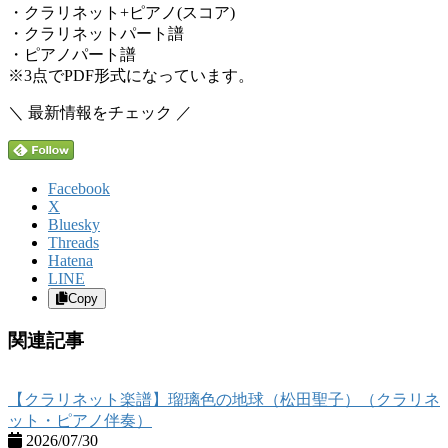
・クラリネット+ピアノ(スコア)
・クラリネットパート譜
・ピアノパート譜
※3点でPDF形式になっています。
＼ 最新情報をチェック ／
Facebook
X
Bluesky
Threads
Hatena
LINE
Copy
関連記事
【クラリネット楽譜】瑠璃色の地球（松田聖子）（クラリネ
ット・ピアノ伴奏）
2026/07/30