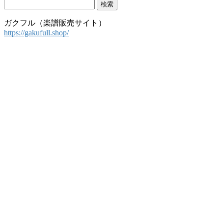
検
索:
ガクフル（楽譜販売サイト）
https://gakufull.shop/