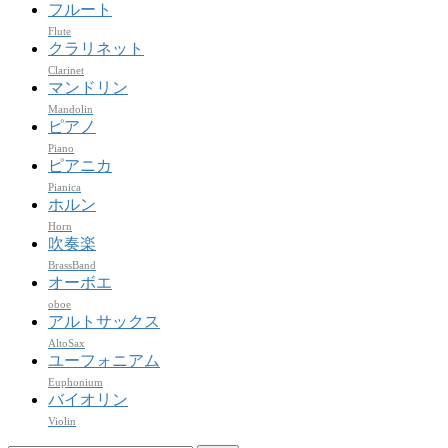
フルート
Flute
クラリネット
Clarinet
マンドリン
Mandolin
ピアノ
Piano
ピアニカ
Pianica
ホルン
Horn
吹奏楽
BrassBand
オーボエ
oboe
アルトサックス
AltoSax
ユーフォニアム
Euphonium
バイオリン
Violin