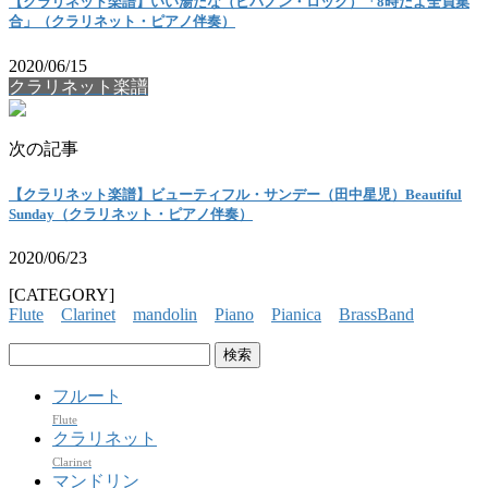
【クラリネット楽譜】いい湯だな（ビバノン・ロック）「8時だよ全員集
合」（クラリネット・ピアノ伴奏）
2020/06/15
クラリネット楽譜
次の記事
【クラリネット楽譜】ビューティフル・サンデー（田中星児）Beautiful
Sunday（クラリネット・ピアノ伴奏）
2020/06/23
[CATEGORY]
Flute
Clarinet
mandolin
Piano
Pianica
BrassBand
検
索:
フルート
Flute
クラリネット
Clarinet
マンドリン