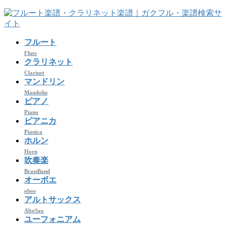
コ
ナ
ン
ビ
テ
ゲ
フルート
ン
ー
ツ
シ
Flute
クラリネット
へ
ョ
Clarinet
ス
ン
マンドリン
キ
に
Mandolin
ッ
移
ピアノ
プ
動
Piano
ピアニカ
Pianica
ホルン
Horn
吹奏楽
BrassBand
オーボエ
oboe
アルトサックス
AltoSax
ユーフォニアム