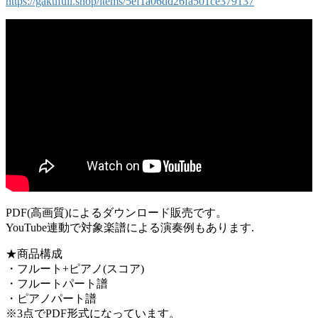
https://gakufull.shop/items/5ef1a06dd26fa501ce379137
PDF(高画質)によるダウンロード販売です。
YouTube連動で対象楽譜による演奏例もあります.
★商品構成
・フルート+ピアノ(スコア)
・フルートパート譜
・ピアノパート譜
※3点でPDF形式になっています。