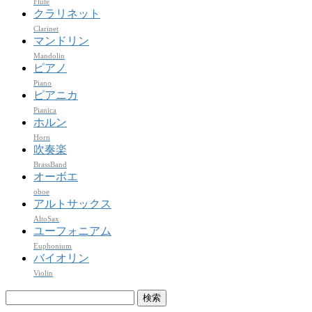
Flute
クラリネット
Clarinet
マンドリン
Mandolin
ピアノ
Piano
ピアニカ
Pianica
ホルン
Horn
吹奏楽
BrassBand
オーボエ
oboe
アルトサックス
AltoSax
ユーフォニアム
Euphonium
バイオリン
Violin
検
索: