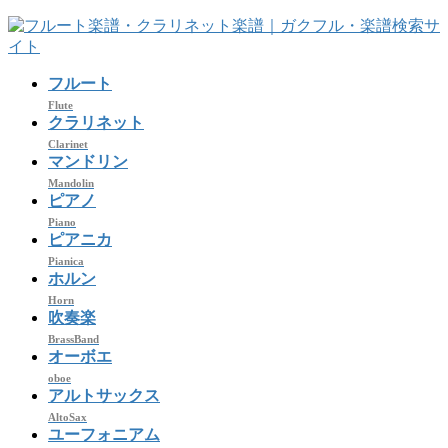
コ
ナ
ン
ビ
テ
ゲ
フルート
ン
ー
ツ
シ
Flute
クラリネット
へ
ョ
Clarinet
ス
ン
マンドリン
キ
に
Mandolin
ッ
移
ピアノ
プ
動
Piano
ピアニカ
Pianica
ホルン
Horn
吹奏楽
BrassBand
オーボエ
oboe
アルトサックス
AltoSax
ユーフォニアム