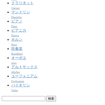
クラリネット
Clarinet
マンドリン
Mandolin
ピアノ
Piano
ピアニカ
Pianica
ホルン
Horn
吹奏楽
BrassBand
オーボエ
oboe
アルトサックス
AltoSax
ユーフォニアム
Euphonium
バイオリン
Violin
検
索: