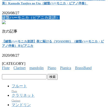
美）Kamado Tanjiro no Uta（鍵盤ハーモニカ・ピアノ伴奏）
2020/08/27
鍵盤ハーモニカ（ピアニカ楽譜）
次の記事
【鍵盤ハーモニカ楽譜】夜に駆ける（YOASOBI）（鍵盤ハーモニカ・ピ
アノ伴奏）※ピアニカ
2020/08/27
[CATEGORY]
Flute
Clarinet
mandolin
Piano
Pianica
BrassBand
検
索:
フルート
Flute
クラリネット
Clarinet
マンドリン