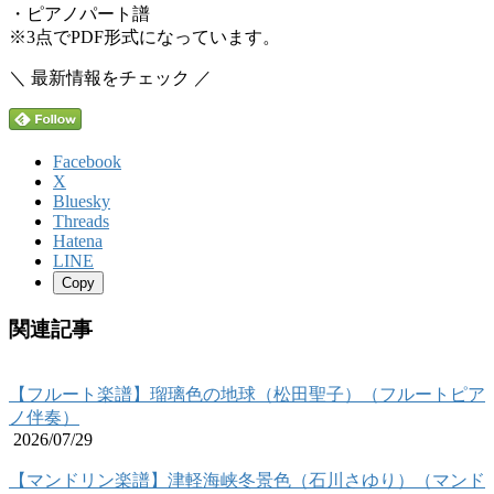
・ピアノパート譜
※3点でPDF形式になっています。
＼ 最新情報をチェック ／
Facebook
X
Bluesky
Threads
Hatena
LINE
Copy
関連記事
【フルート楽譜】瑠璃色の地球（松田聖子）（フルートピア
ノ伴奏）
2026/07/29
【マンドリン楽譜】津軽海峡冬景色（石川さゆり）（マンド