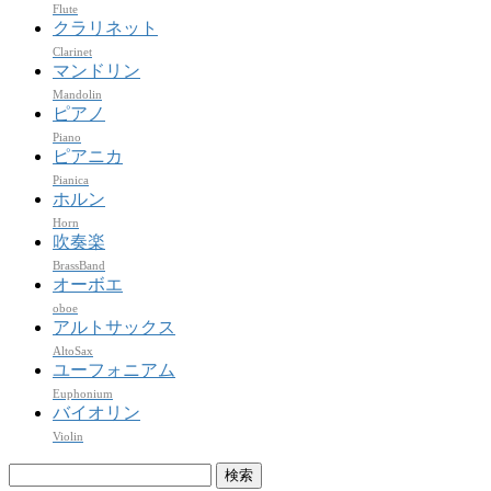
Flute
クラリネット
Clarinet
マンドリン
Mandolin
ピアノ
Piano
ピアニカ
Pianica
ホルン
Horn
吹奏楽
BrassBand
オーボエ
oboe
アルトサックス
AltoSax
ユーフォニアム
Euphonium
バイオリン
Violin
検