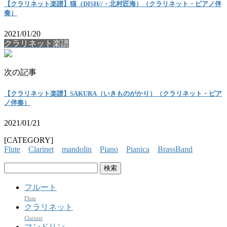
【クラリネット楽譜】猫（DISH//・北村匠海）（クラリネット・ピアノ伴
奏）
2021/01/20
クラリネット楽譜
次の記事
【クラリネット楽譜】SAKURA（いきものがかり）（クラリネット・ピア
ノ伴奏）
2021/01/21
[CATEGORY]
Flute
Clarinet
mandolin
Piano
Pianica
BrassBand
検
索:
フルート
Flute
クラリネット
Clarinet
マンドリン