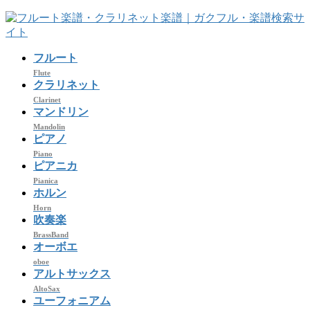
コ
ナ
ン
ビ
テ
ゲ
フルート
ン
ー
ツ
シ
Flute
クラリネット
へ
ョ
Clarinet
ス
ン
マンドリン
キ
に
Mandolin
ッ
移
ピアノ
プ
動
Piano
ピアニカ
Pianica
ホルン
Horn
吹奏楽
BrassBand
オーボエ
oboe
アルトサックス
AltoSax
ユーフォニアム