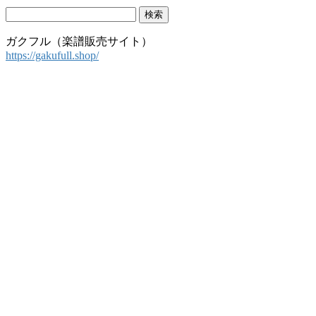
検
索:
ガクフル（楽譜販売サイト）
https://gakufull.shop/