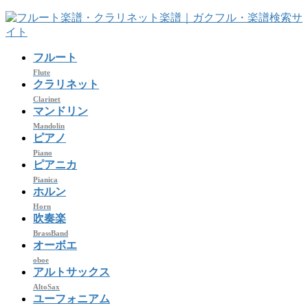
コ
ナ
ン
ビ
テ
ゲ
フルート
ン
ー
ツ
シ
Flute
クラリネット
へ
ョ
Clarinet
ス
ン
マンドリン
キ
に
Mandolin
ッ
移
ピアノ
プ
動
Piano
ピアニカ
Pianica
ホルン
Horn
吹奏楽
BrassBand
オーボエ
oboe
アルトサックス
AltoSax
ユーフォニアム