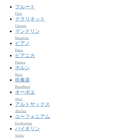
フルート
Flute
クラリネット
Clarinet
マンドリン
Mandolin
ピアノ
Piano
ピアニカ
Pianica
ホルン
Horn
吹奏楽
BrassBand
オーボエ
oboe
アルトサックス
AltoSax
ユーフォニアム
Euphonium
バイオリン
Violin