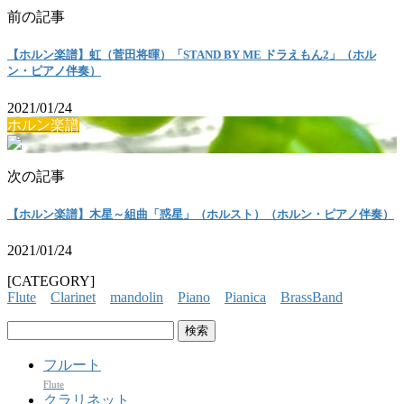
前の記事
【ホルン楽譜】虹（菅田将暉）「STAND BY ME ドラえもん2」（ホル
ン・ピアノ伴奏）
2021/01/24
ホルン楽譜
次の記事
【ホルン楽譜】木星～組曲「惑星」（ホルスト）（ホルン・ピアノ伴奏）
2021/01/24
[CATEGORY]
Flute
Clarinet
mandolin
Piano
Pianica
BrassBand
検
索:
フルート
Flute
クラリネット