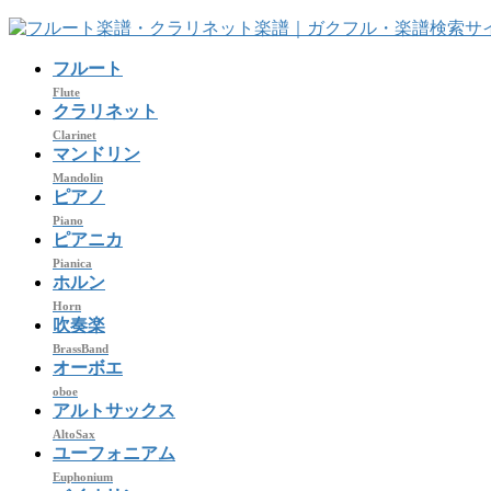
コ
ナ
ン
ビ
フルート
テ
ゲ
ン
ー
Flute
クラリネット
ツ
シ
Clarinet
へ
ョ
マンドリン
ス
ン
Mandolin
キ
に
ピアノ
ッ
移
Piano
プ
動
ピアニカ
Pianica
ホルン
Horn
吹奏楽
BrassBand
オーボエ
oboe
アルトサックス
AltoSax
ユーフォニアム
Euphonium