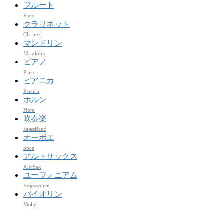
フルート
Flute
クラリネット
Clarinet
マンドリン
Mandolin
ピアノ
Piano
ピアニカ
Pianica
ホルン
Horn
吹奏楽
BrassBand
オーボエ
oboe
アルトサックス
AltoSax
ユーフォニアム
Euphonium
バイオリン
Violin