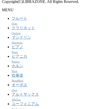
Copyright(C)LIBRAZONE. All Rights Reserved.
MENU
フルート
Flute
クラリネット
Clarinet
マンドリン
Mandolin
ピアノ
Piano
ピアニカ
Pianica
ホルン
Horn
吹奏楽
BrassBand
オーボエ
oboe
アルトサックス
AltoSax
ユーフォニアム