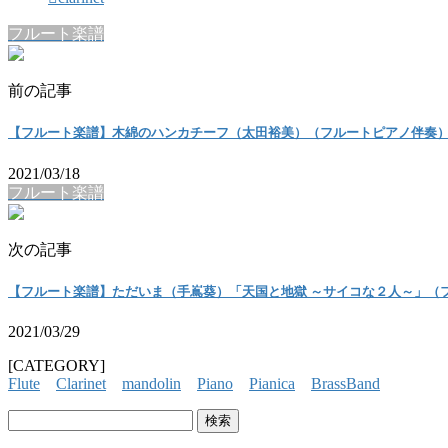
フルート楽譜
前の記事
【フルート楽譜】木綿のハンカチーフ（太田裕美）（フルートピアノ伴奏
2021/03/18
フルート楽譜
次の記事
【フルート楽譜】ただいま（手嶌葵）「天国と地獄 ～サイコな２人～」（
2021/03/29
[CATEGORY]
Flute
Clarinet
mandolin
Piano
Pianica
BrassBand
検
索: