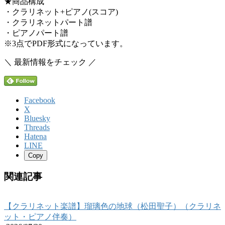
★商品構成
・クラリネット+ピアノ(スコア)
・クラリネットパート譜
・ピアノパート譜
※3点でPDF形式になっています。
＼ 最新情報をチェック ／
Facebook
X
Bluesky
Threads
Hatena
LINE
Copy
関連記事
【クラリネット楽譜】瑠璃色の地球（松田聖子）（クラリネ
ット・ピアノ伴奏）