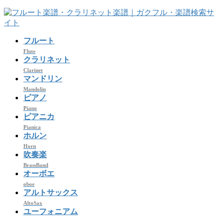
コ
ナ
ン
ビ
テ
ゲ
フルート
ン
ー
ツ
シ
Flute
クラリネット
へ
ョ
Clarinet
ス
ン
マンドリン
キ
に
Mandolin
ッ
移
ピアノ
プ
動
Piano
ピアニカ
Pianica
ホルン
Horn
吹奏楽
BrassBand
オーボエ
oboe
アルトサックス
AltoSax
ユーフォニアム