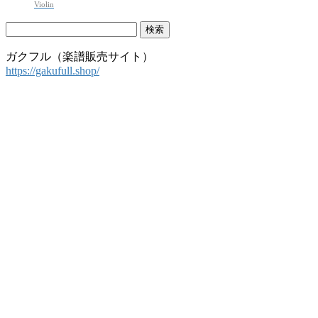
Violin
検
索:
ガクフル（楽譜販売サイト）
https://gakufull.shop/