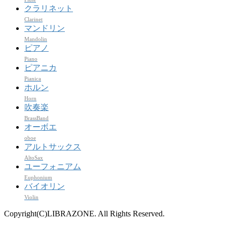
クラリネット
Clarinet
マンドリン
Mandolin
ピアノ
Piano
ピアニカ
Pianica
ホルン
Horn
吹奏楽
BrassBand
オーボエ
oboe
アルトサックス
AltoSax
ユーフォニアム
Euphonium
バイオリン
Violin
Copyright(C)LIBRAZONE. All Rights Reserved.