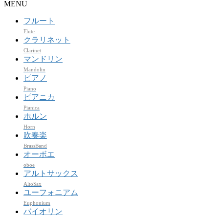
MENU
フルート
Flute
クラリネット
Clarinet
マンドリン
Mandolin
ピアノ
Piano
ピアニカ
Pianica
ホルン
Horn
吹奏楽
BrassBand
オーボエ
oboe
アルトサックス
AltoSax
ユーフォニアム
Euphonium
バイオリン