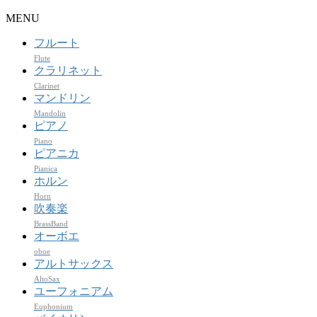
MENU
フルート
Flute
クラリネット
Clarinet
マンドリン
Mandolin
ピアノ
Piano
ピアニカ
Pianica
ホルン
Horn
吹奏楽
BrassBand
オーボエ
oboe
アルトサックス
AltoSax
ユーフォニアム
Euphonium