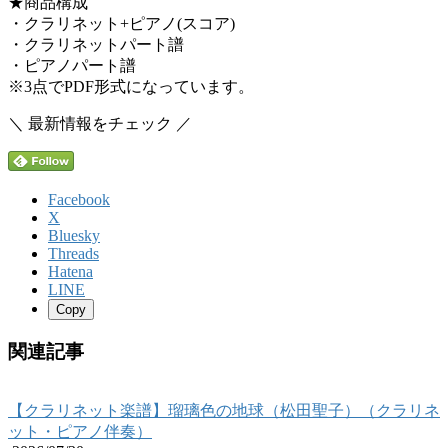
★商品構成
・クラリネット+ピアノ(スコア)
・クラリネットパート譜
・ピアノパート譜
※3点でPDF形式になっています。
＼ 最新情報をチェック ／
Facebook
X
Bluesky
Threads
Hatena
LINE
Copy
関連記事
【クラリネット楽譜】瑠璃色の地球（松田聖子）（クラリネ
ット・ピアノ伴奏）