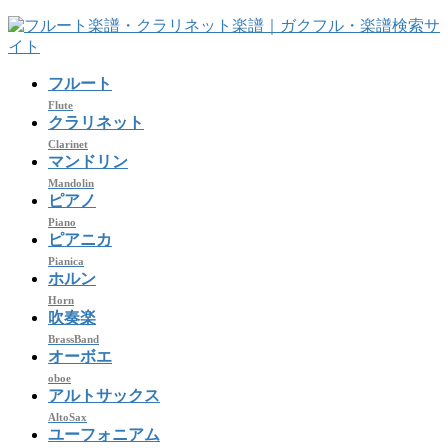
コ
ナ
ン
ビ
テ
ゲ
フルート
ン
ー
ツ
シ
Flute
クラリネット
へ
ョ
Clarinet
ス
ン
マンドリン
キ
に
Mandolin
ッ
移
ピアノ
プ
動
Piano
ピアニカ
Pianica
ホルン
Horn
吹奏楽
BrassBand
オーボエ
oboe
アルトサックス
AltoSax
ユーフォニアム