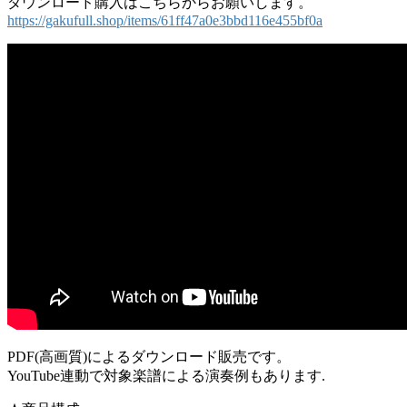
ダウンロード購入はこちらからお願いします。
https://gakufull.shop/items/61ff47a0e3bbd116e455bf0a
PDF(高画質)によるダウンロード販売です。
YouTube連動で対象楽譜による演奏例もあります.