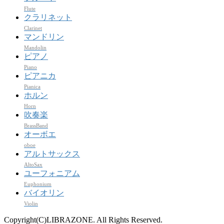
Flute
クラリネット
Clarinet
マンドリン
Mandolin
ピアノ
Piano
ピアニカ
Pianica
ホルン
Horn
吹奏楽
BrassBand
オーボエ
oboe
アルトサックス
AltoSax
ユーフォニアム
Euphonium
バイオリン
Violin
Copyright(C)LIBRAZONE. All Rights Reserved.