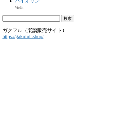
バイオリン
Violin
検
索:
ガクフル（楽譜販売サイト）
https://gakufull.shop/