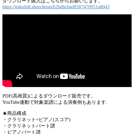
ダウンロード購入はこちらからお願いします。
https://gakufull.shop/items/62bdbcbad8587470951a8043
PDF(高画質)によるダウンロード販売です。
YouTube連動で対象楽譜による演奏例もあります.
★商品構成
・クラリネット+ピアノ(スコア)
・クラリネットパート譜
・ピアノパート譜