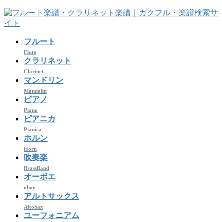
コ
ナ
ン
ビ
テ
ゲ
フルート
ン
ー
ツ
シ
Flute
クラリネット
へ
ョ
Clarinet
ス
ン
マンドリン
キ
に
Mandolin
ッ
移
ピアノ
プ
動
Piano
ピアニカ
Pianica
ホルン
Horn
吹奏楽
BrassBand
オーボエ
oboe
アルトサックス
AltoSax
ユーフォニアム