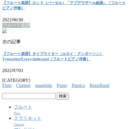
【フルート楽譜】ロンド（パーセル）「アブデラザール組曲」（フルート
ピアノ伴奏）
2022/06/30
フルート楽譜
次の記事
【フルート楽譜】タイプライター（ルロイ・アンダーソン）
Typewriter[Leroy.Anderson]（フルートピアノ伴奏）
2022/07/03
[CATEGORY]
Flute
Clarinet
mandolin
Piano
Pianica
BrassBand
検
索:
フルート
Flute
クラリネット
Clarinet