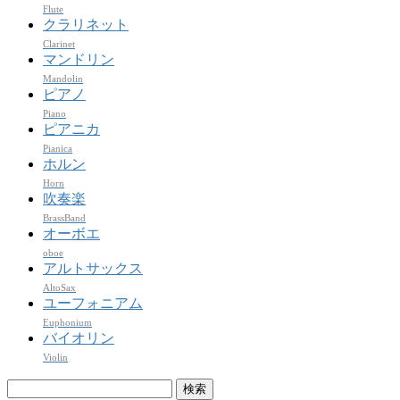
Flute
クラリネット
Clarinet
マンドリン
Mandolin
ピアノ
Piano
ピアニカ
Pianica
ホルン
Horn
吹奏楽
BrassBand
オーボエ
oboe
アルトサックス
AltoSax
ユーフォニアム
Euphonium
バイオリン
Violin
検