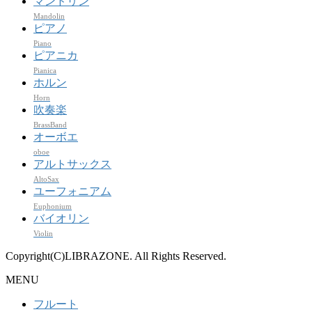
マンドリン
Mandolin
ピアノ
Piano
ピアニカ
Pianica
ホルン
Horn
吹奏楽
BrassBand
オーボエ
oboe
アルトサックス
AltoSax
ユーフォニアム
Euphonium
バイオリン
Violin
Copyright(C)LIBRAZONE. All Rights Reserved.
MENU
フルート