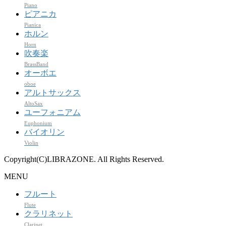
Piano
ピアニカ
Pianica
ホルン
Horn
吹奏楽
BrassBand
オーボエ
oboe
アルトサックス
AltoSax
ユーフォニアム
Euphonium
バイオリン
Violin
Copyright(C)LIBRAZONE. All Rights Reserved.
MENU
フルート
Flute
クラリネット
Clarinet