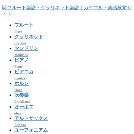
コ
ナ
ン
ビ
テ
ゲ
フルート
ン
ー
ツ
シ
Flute
クラリネット
へ
ョ
Clarinet
ス
ン
マンドリン
キ
に
Mandolin
ッ
移
ピアノ
プ
動
Piano
ピアニカ
Pianica
ホルン
Horn
吹奏楽
BrassBand
オーボエ
oboe
アルトサックス
AltoSax
ユーフォニアム