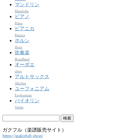
マンドリン
Mandolin
ピアノ
Piano
ピアニカ
Pianica
ホルン
Horn
吹奏楽
BrassBand
オーボエ
oboe
アルトサックス
AltoSax
ユーフォニアム
Euphonium
バイオリン
Violin
検
索:
ガクフル（楽譜販売サイト）
https://gakufull.shop/