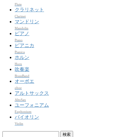
Flute
クラリネット
Clarinet
マンドリン
Mandolin
ピアノ
Piano
ピアニカ
Pianica
ホルン
Horn
吹奏楽
BrassBand
オーボエ
oboe
アルトサックス
AltoSax
ユーフォニアム
Euphonium
バイオリン
Violin
検