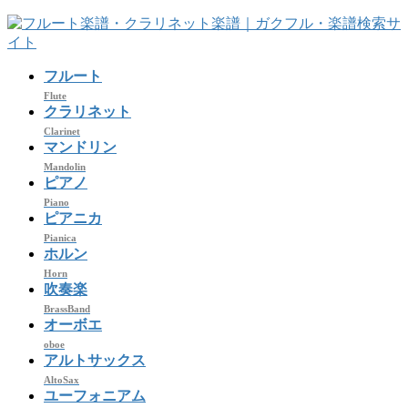
コ
ナ
ン
ビ
テ
ゲ
フルート
ン
ー
ツ
シ
Flute
クラリネット
へ
ョ
Clarinet
ス
ン
マンドリン
キ
に
Mandolin
ッ
移
ピアノ
プ
動
Piano
ピアニカ
Pianica
ホルン
Horn
吹奏楽
BrassBand
オーボエ
oboe
アルトサックス
AltoSax
ユーフォニアム