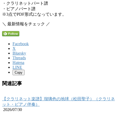
・クラリネットパート譜
・ピアノパート譜
※3点でPDF形式になっています。
＼ 最新情報をチェック ／
Facebook
X
Bluesky
Threads
Hatena
LINE
Copy
関連記事
【クラリネット楽譜】瑠璃色の地球（松田聖子）（クラリネ
ット・ピアノ伴奏）
2026/07/30