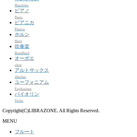
Mandolin
ピアノ
Piano
ピアニカ
Pianica
ホルン
Horn
吹奏楽
BrassBand
オーボエ
oboe
アルトサックス
AltoSax
ユーフォニアム
Euphonium
バイオリン
Violin
Copyright(C)LIBRAZONE. All Rights Reserved.
MENU
フルート