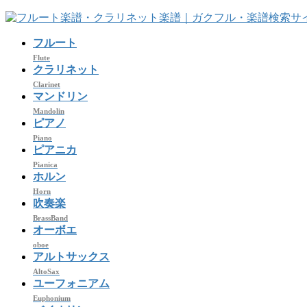
コ
ナ
ン
ビ
フルート
テ
ゲ
ン
ー
Flute
クラリネット
ツ
シ
Clarinet
へ
ョ
マンドリン
ス
ン
Mandolin
キ
に
ピアノ
ッ
移
Piano
プ
動
ピアニカ
Pianica
ホルン
Horn
吹奏楽
BrassBand
オーボエ
oboe
アルトサックス
AltoSax
ユーフォニアム
Euphonium