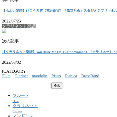
【ホルン楽譜】ひこうき雲（荒井由実）「風立ちぬ」スタジオジブリ（ホ
2022/07/25
クラリネット楽譜
次の記事
【クラリネット楽譜】You Raise Me Up（Celtic Woman）（クラリネッ
2022/08/02
[CATEGORY]
Flute
Clarinet
mandolin
Piano
Pianica
BrassBand
検
索:
フルート
Flute
クラリネット
Clarinet
マンドリン