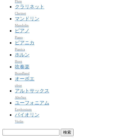
Flute
クラリネット
Clarinet
マンドリン
Mandolin
ピアノ
Piano
ピアニカ
Pianica
ホルン
Horn
吹奏楽
BrassBand
オーボエ
oboe
アルトサックス
AltoSax
ユーフォニアム
Euphonium
バイオリン
Violin
検
索: