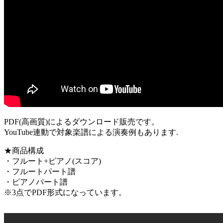
PDF(高画質)によるダウンロード販売です。
YouTube連動で対象楽譜による演奏例もあります.
★商品構成
・フルート+ピアノ(スコア)
・フルートパート譜
・ピアノパート譜
※3点でPDF形式になっています。