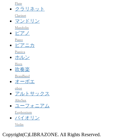
Flute
クラリネット
Clarinet
マンドリン
Mandolin
ピアノ
Piano
ピアニカ
Pianica
ホルン
Horn
吹奏楽
BrassBand
オーボエ
oboe
アルトサックス
AltoSax
ユーフォニアム
Euphonium
バイオリン
Violin
Copyright(C)LIBRAZONE. All Rights Reserved.