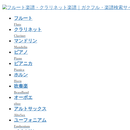
コ
ナ
ン
ビ
フルート
テ
ゲ
ン
ー
Flute
クラリネット
ツ
シ
Clarinet
へ
ョ
マンドリン
ス
ン
Mandolin
キ
に
ピアノ
ッ
移
Piano
プ
動
ピアニカ
Pianica
ホルン
Horn
吹奏楽
BrassBand
オーボエ
oboe
アルトサックス
AltoSax
ユーフォニアム
Euphonium