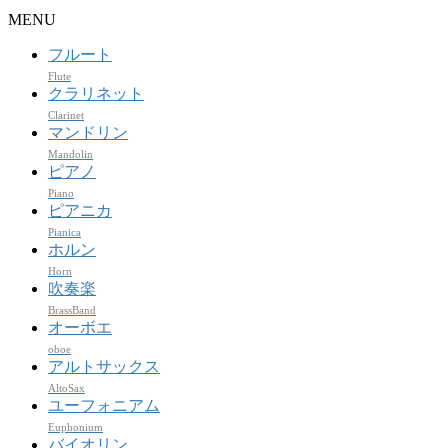
MENU
フルート
Flute
クラリネット
Clarinet
マンドリン
Mandolin
ピアノ
Piano
ピアニカ
Pianica
ホルン
Horn
吹奏楽
BrassBand
オーボエ
oboe
アルトサックス
AltoSax
ユーフォニアム
Euphonium
バイオリン