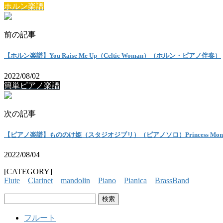
ホルン楽譜
前の記事
【ホルン楽譜】You Raise Me Up（Celtic Woman）（ホルン・ピアノ伴奏）
2022/08/02
簡単ピアノ楽譜
次の記事
【ピアノ楽譜】もののけ姫（スタジオジブリ）（ピアノソロ）Princess Mononok
2022/08/04
[CATEGORY]
Flute
Clarinet
mandolin
Piano
Pianica
BrassBand
検
索:
フルート