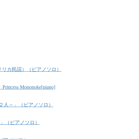
（アメリカ民謡）（ピアノソロ）
Mononoke[piano]
２人～」（ピアノソロ）
ん2」（ピアノソロ）