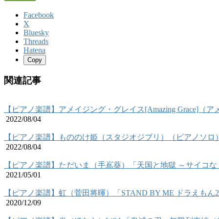
Facebook
X
Bluesky
Threads
Hatena
Copy
関連記事
【ピアノ楽譜】アメイジング・グレイス[Amazing Grace]
2022/08/04
【ピアノ楽譜】もののけ姫（スタジオジブリ）（ピアノソロ）Princess 
2022/08/04
【ピアノ楽譜】ただいま（手嶌葵）「天国と地獄 ～サイコな
2021/05/01
【ピアノ楽譜】虹（菅田将暉）「STAND BY ME ドラえも
2020/12/09