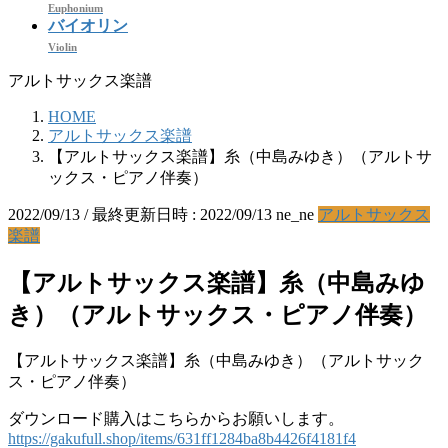
Euphonium
バイオリン
Violin
アルトサックス楽譜
HOME
アルトサックス楽譜
【アルトサックス楽譜】糸（中島みゆき）（アルトサ
ックス・ピアノ伴奏）
2022/09/13
/ 最終更新日時 :
2022/09/13
ne_ne
アルトサックス
楽譜
【アルトサックス楽譜】糸（中島みゆ
き）（アルトサックス・ピアノ伴奏）
【アルトサックス楽譜】糸（中島みゆき）（アルトサック
ス・ピアノ伴奏）
ダウンロード購入はこちらからお願いします。
https://gakufull.shop/items/631ff1284ba8b4426f4181f4