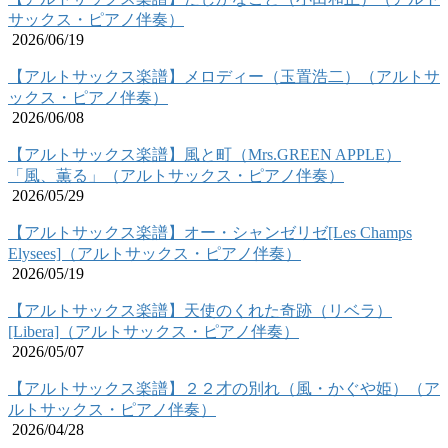
サックス・ピアノ伴奏）
2026/06/19
【アルトサックス楽譜】メロディー（玉置浩二）（アルトサ
ックス・ピアノ伴奏）
2026/06/08
【アルトサックス楽譜】風と町（Mrs.GREEN APPLE）
「風、薫る」（アルトサックス・ピアノ伴奏）
2026/05/29
【アルトサックス楽譜】オー・シャンゼリゼ[Les Champs
Elysees]（アルトサックス・ピアノ伴奏）
2026/05/19
【アルトサックス楽譜】天使のくれた奇跡（リベラ）
[Libera]（アルトサックス・ピアノ伴奏）
2026/05/07
【アルトサックス楽譜】２２才の別れ（風・かぐや姫）（ア
ルトサックス・ピアノ伴奏）
2026/04/28