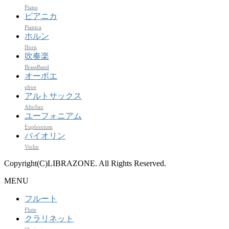
Piano
ピアニカ
Pianica
ホルン
Horn
吹奏楽
BrassBand
オーボエ
oboe
アルトサックス
AltoSax
ユーフォニアム
Euphonium
バイオリン
Violin
Copyright(C)LIBRAZONE. All Rights Reserved.
MENU
フルート
Flute
クラリネット