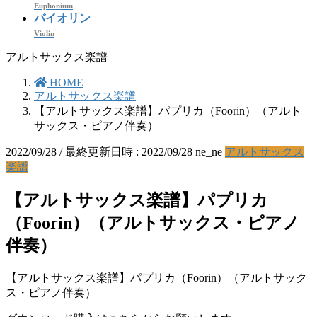
Euphonium
バイオリン
Violin
アルトサックス楽譜
HOME
アルトサックス楽譜
【アルトサックス楽譜】パプリカ（Foorin）（アルト
サックス・ピアノ伴奏）
2022/09/28
/ 最終更新日時 :
2022/09/28
ne_ne
アルトサックス
楽譜
【アルトサックス楽譜】パプリカ
（Foorin）（アルトサックス・ピアノ
伴奏）
【アルトサックス楽譜】パプリカ（Foorin）（アルトサック
ス・ピアノ伴奏）