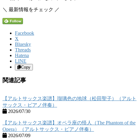
＼ 最新情報をチェック ／
Facebook
X
Bluesky
Threads
Hatena
LINE
Copy
関連記事
【アルトサックス楽譜】瑠璃色の地球（松田聖子）（アルト
サックス・ピアノ伴奏）
2026/07/30
【アルトサックス楽譜】オペラ座の怪人（The Phantom of the
Opera）（アルトサックス・ピアノ伴奏）
2026/07/09