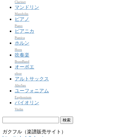
Clarinet
マンドリン
Mandolin
ピアノ
Piano
ピアニカ
Pianica
ホルン
Horn
吹奏楽
BrassBand
オーボエ
oboe
アルトサックス
AltoSax
ユーフォニアム
Euphonium
バイオリン
Violin
検
索:
ガクフル（楽譜販売サイト）