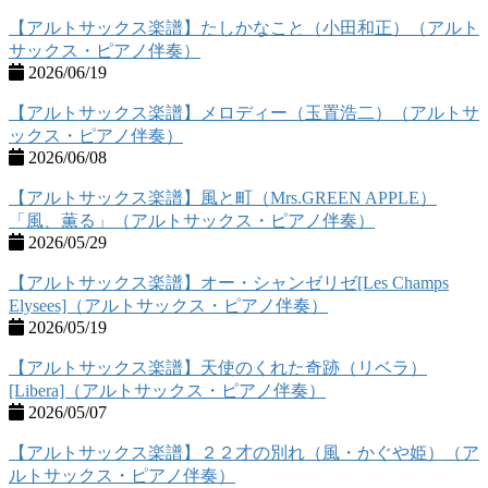
【アルトサックス楽譜】たしかなこと（小田和正）（アルト
サックス・ピアノ伴奏）
2026/06/19
【アルトサックス楽譜】メロディー（玉置浩二）（アルトサ
ックス・ピアノ伴奏）
2026/06/08
【アルトサックス楽譜】風と町（Mrs.GREEN APPLE）
「風、薫る」（アルトサックス・ピアノ伴奏）
2026/05/29
【アルトサックス楽譜】オー・シャンゼリゼ[Les Champs
Elysees]（アルトサックス・ピアノ伴奏）
2026/05/19
【アルトサックス楽譜】天使のくれた奇跡（リベラ）
[Libera]（アルトサックス・ピアノ伴奏）
2026/05/07
【アルトサックス楽譜】２２才の別れ（風・かぐや姫）（ア
ルトサックス・ピアノ伴奏）