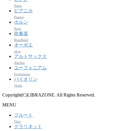
Piano
ピアニカ
Pianica
ホルン
Horn
吹奏楽
BrassBand
オーボエ
oboe
アルトサックス
AltoSax
ユーフォニアム
Euphonium
バイオリン
Violin
Copyright(C)LIBRAZONE. All Rights Reserved.
MENU
フルート
Flute
クラリネット