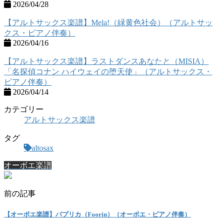
2026/04/28
【アルトサックス楽譜】Mela!（緑黄色社会）（アルトサッ
クス・ピアノ伴奏）
2026/04/16
【アルトサックス楽譜】ラストダンスあなたと（MISIA）
「名探偵コナン ハイウェイの堕天使」（アルトサックス・
ピアノ伴奏）
2026/04/14
カテゴリー
アルトサックス楽譜
タグ
altosax
オーボエ楽譜
前の記事
【オーボエ楽譜】パプリカ（Foorin）（オーボエ・ピアノ伴奏）