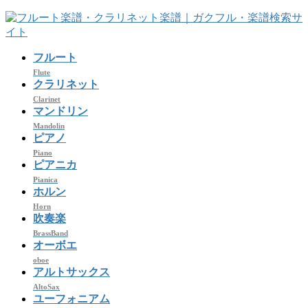
コ
ナ
ン
ビ
テ
ゲ
フルート
ン
ー
ツ
シ
Flute
クラリネット
へ
ョ
Clarinet
ス
ン
マンドリン
キ
に
Mandolin
ッ
移
ピアノ
プ
動
Piano
ピアニカ
Pianica
ホルン
Horn
吹奏楽
BrassBand
オーボエ
oboe
アルトサックス
AltoSax
ユーフォニアム