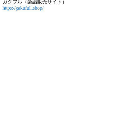
ガクフル（楽譜販売サイト）
https://gakufull.shop/