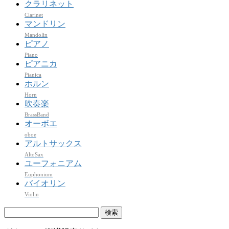
クラリネット
Clarinet
マンドリン
Mandolin
ピアノ
Piano
ピアニカ
Pianica
ホルン
Horn
吹奏楽
BrassBand
オーボエ
oboe
アルトサックス
AltoSax
ユーフォニアム
Euphonium
バイオリン
Violin
検
索: