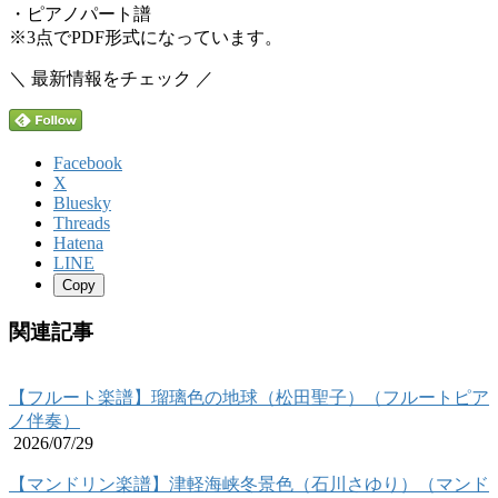
・ピアノパート譜
※3点でPDF形式になっています。
＼ 最新情報をチェック ／
Facebook
X
Bluesky
Threads
Hatena
LINE
Copy
関連記事
【フルート楽譜】瑠璃色の地球（松田聖子）（フルートピア
ノ伴奏）
2026/07/29
【マンドリン楽譜】津軽海峡冬景色（石川さゆり）（マンド