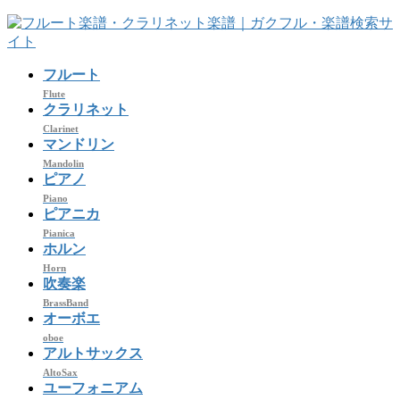
コ
ナ
ン
ビ
テ
ゲ
フルート
ン
ー
ツ
シ
Flute
クラリネット
へ
ョ
Clarinet
ス
ン
マンドリン
キ
に
Mandolin
ッ
移
ピアノ
プ
動
Piano
ピアニカ
Pianica
ホルン
Horn
吹奏楽
BrassBand
オーボエ
oboe
アルトサックス
AltoSax
ユーフォニアム