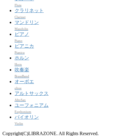
Flute
クラリネット
Clarinet
マンドリン
Mandolin
ピアノ
Piano
ピアニカ
Pianica
ホルン
Horn
吹奏楽
BrassBand
オーボエ
oboe
アルトサックス
AltoSax
ユーフォニアム
Euphonium
バイオリン
Violin
Copyright(C)LIBRAZONE. All Rights Reserved.