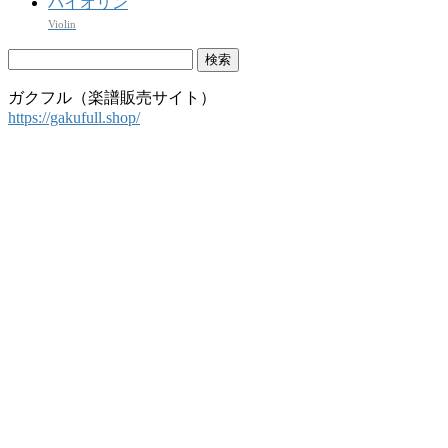
バイオリン
Violin
検
索:
ガクフル（楽譜販売サイト）
https://gakufull.shop/