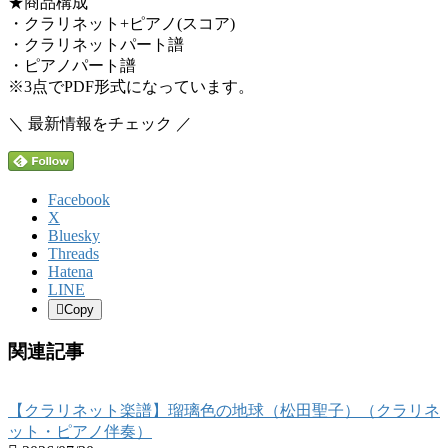
★商品構成
・クラリネット+ピアノ(スコア)
・クラリネットパート譜
・ピアノパート譜
※3点でPDF形式になっています。
＼ 最新情報をチェック ／
Facebook
X
Bluesky
Threads
Hatena
LINE
Copy
関連記事
【クラリネット楽譜】瑠璃色の地球（松田聖子）（クラリネ
ット・ピアノ伴奏）