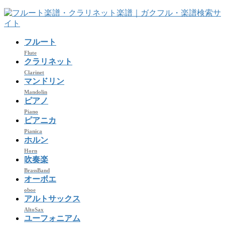
コ
ナ
ン
ビ
テ
ゲ
フルート
ン
ー
ツ
シ
Flute
クラリネット
へ
ョ
Clarinet
ス
ン
マンドリン
キ
に
Mandolin
ッ
移
ピアノ
プ
動
Piano
ピアニカ
Pianica
ホルン
Horn
吹奏楽
BrassBand
オーボエ
oboe
アルトサックス
AltoSax
ユーフォニアム