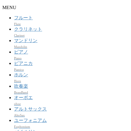
MENU
フルート
Flute
クラリネット
Clarinet
マンドリン
Mandolin
ピアノ
Piano
ピアニカ
Pianica
ホルン
Horn
吹奏楽
BrassBand
オーボエ
oboe
アルトサックス
AltoSax
ユーフォニアム
Euphonium