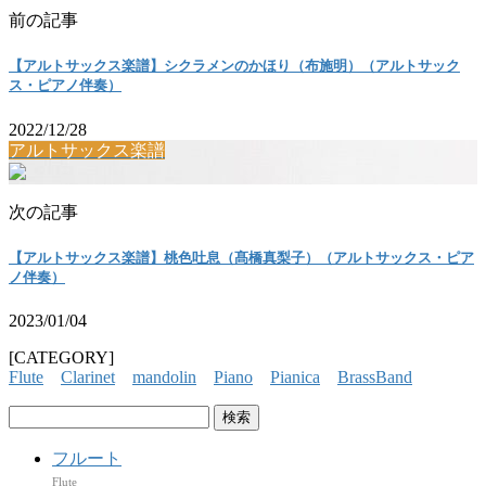
前の記事
【アルトサックス楽譜】シクラメンのかほり（布施明）（アルトサック
ス・ピアノ伴奏）
2022/12/28
アルトサックス楽譜
次の記事
【アルトサックス楽譜】桃色吐息（髙橋真梨子）（アルトサックス・ピア
ノ伴奏）
2023/01/04
[CATEGORY]
Flute
Clarinet
mandolin
Piano
Pianica
BrassBand
検
索:
フルート
Flute