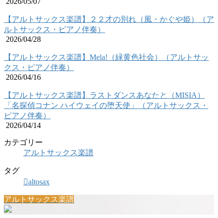
2026/05/07
【アルトサックス楽譜】２２才の別れ（風・かぐや姫）（ア
ルトサックス・ピアノ伴奏）
2026/04/28
【アルトサックス楽譜】Mela!（緑黄色社会）（アルトサッ
クス・ピアノ伴奏）
2026/04/16
【アルトサックス楽譜】ラストダンスあなたと（MISIA）
「名探偵コナン ハイウェイの堕天使」（アルトサックス・
ピアノ伴奏）
2026/04/14
カテゴリー
アルトサックス楽譜
タグ
altosax
アルトサックス楽譜