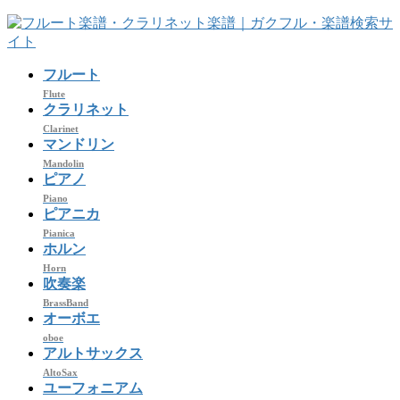
コ
ナ
ン
ビ
テ
ゲ
フルート
ン
ー
ツ
シ
Flute
クラリネット
へ
ョ
Clarinet
ス
ン
マンドリン
キ
に
Mandolin
ッ
移
ピアノ
プ
動
Piano
ピアニカ
Pianica
ホルン
Horn
吹奏楽
BrassBand
オーボエ
oboe
アルトサックス
AltoSax
ユーフォニアム