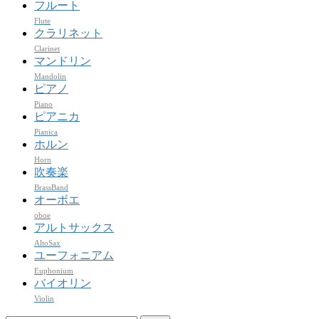
フルート
Flute
クラリネット
Clarinet
マンドリン
Mandolin
ピアノ
Piano
ピアニカ
Pianica
ホルン
Horn
吹奏楽
BrassBand
オーボエ
oboe
アルトサックス
AltoSax
ユーフォニアム
Euphonium
バイオリン
Violin