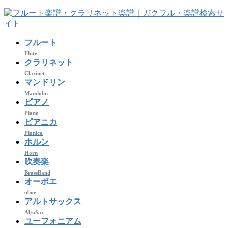
コ
ナ
ン
ビ
テ
ゲ
フルート
ン
ー
ツ
シ
Flute
クラリネット
へ
ョ
Clarinet
ス
ン
マンドリン
キ
に
Mandolin
ッ
移
ピアノ
プ
動
Piano
ピアニカ
Pianica
ホルン
Horn
吹奏楽
BrassBand
オーボエ
oboe
アルトサックス
AltoSax
ユーフォニアム