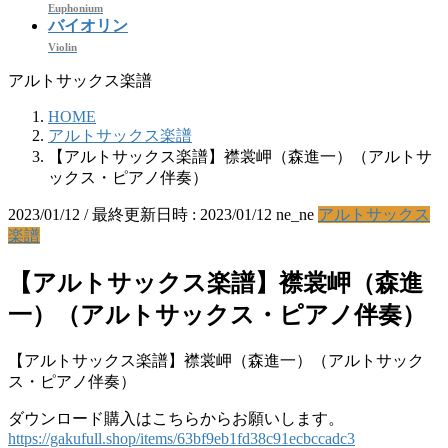
Euphonium
バイオリン
Violin
アルトサックス楽譜
HOME
アルトサックス楽譜
【アルトサックス楽譜】襟裳岬（森進一）（アルトサ
ックス・ピアノ伴奏）
2023/01/12
/ 最終更新日時 :
2023/01/12
ne_ne
アルトサックス
楽譜
【アルトサックス楽譜】襟裳岬（森進
一）（アルトサックス・ピアノ伴奏）
【アルトサックス楽譜】襟裳岬（森進一）（アルトサック
ス・ピアノ伴奏）
ダウンロード購入はこちらからお願いします。
https://gakufull.shop/items/63bf9eb1fd38c91ecbccadc3