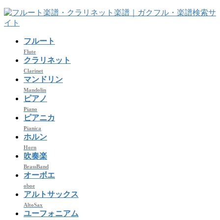
コ
ナ
ン
ビ
テ
ゲ
フルート
ン
ー
ツ
シ
Flute
クラリネット
へ
ョ
Clarinet
ス
ン
マンドリン
キ
に
Mandolin
ッ
移
ピアノ
プ
動
Piano
ピアニカ
Pianica
ホルン
Horn
吹奏楽
BrassBand
オーボエ
oboe
アルトサックス
AltoSax
ユーフォニアム