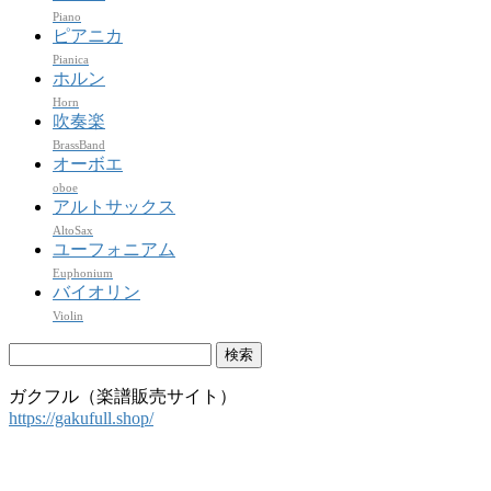
Piano
ピアニカ
Pianica
ホルン
Horn
吹奏楽
BrassBand
オーボエ
oboe
アルトサックス
AltoSax
ユーフォニアム
Euphonium
バイオリン
Violin
検
索:
ガクフル（楽譜販売サイト）
https://gakufull.shop/