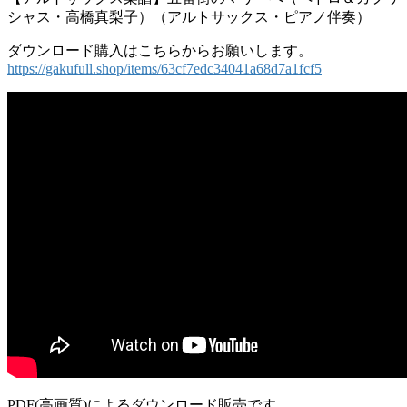
シャス・高橋真梨子）（アルトサックス・ピアノ伴奏）
ダウンロード購入はこちらからお願いします。
https://gakufull.shop/items/63cf7edc34041a68d7a1fcf5
PDF(高画質)によるダウンロード販売です。