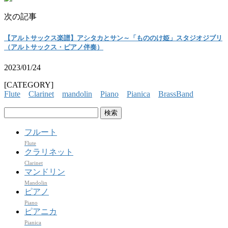
次の記事
【アルトサックス楽譜】アシタカとサン～「もののけ姫」スタジオジブリ
（アルトサックス・ピアノ伴奏）
2023/01/24
[CATEGORY]
Flute
Clarinet
mandolin
Piano
Pianica
BrassBand
検
索:
フルート
Flute
クラリネット
Clarinet
マンドリン
Mandolin
ピアノ
Piano
ピアニカ
Pianica