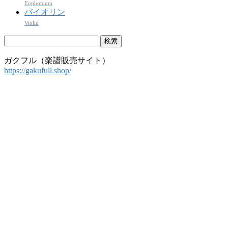
Euphonium
バイオリン
Violin
検
索:
ガクフル（楽譜販売サイト）
https://gakufull.shop/