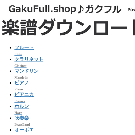
コ
ナ
ン
ビ
テ
ゲ
ン
ー
ツ
シ
へ
ョ
ス
ン
フルート
キ
に
Flute
ッ
移
クラリネット
プ
動
Clarinet
マンドリン
Mandolin
ピアノ
Piano
ピアニカ
Pianica
ホルン
Horn
吹奏楽
BrassBand
オーボエ