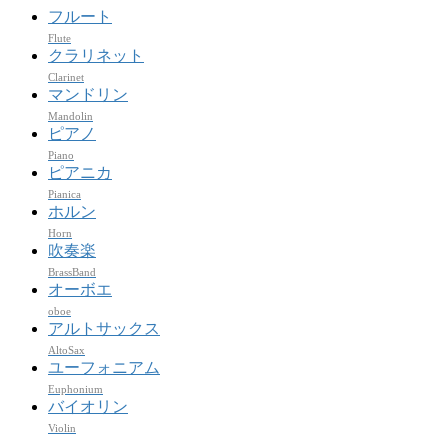
フルート
Flute
クラリネット
Clarinet
マンドリン
Mandolin
ピアノ
Piano
ピアニカ
Pianica
ホルン
Horn
吹奏楽
BrassBand
オーボエ
oboe
アルトサックス
AltoSax
ユーフォニアム
Euphonium
バイオリン
Violin