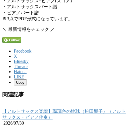
・アルトサックス+ピアノ(スコア)
・アルトサックスパート譜
・ピアノパート譜
※3点でPDF形式になっています。
＼ 最新情報をチェック ／
Facebook
X
Bluesky
Threads
Hatena
LINE
Copy
関連記事
【アルトサックス楽譜】瑠璃色の地球（松田聖子）（アルト
サックス・ピアノ伴奏）
2026/07/30