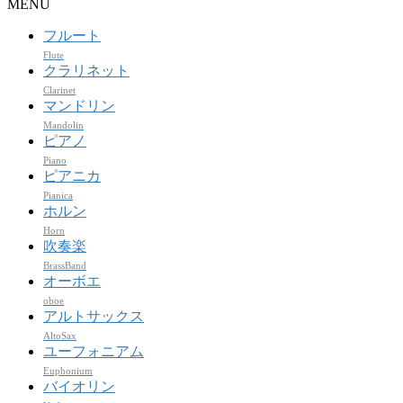
MENU
フルート
Flute
クラリネット
Clarinet
マンドリン
Mandolin
ピアノ
Piano
ピアニカ
Pianica
ホルン
Horn
吹奏楽
BrassBand
オーボエ
oboe
アルトサックス
AltoSax
ユーフォニアム
Euphonium
バイオリン