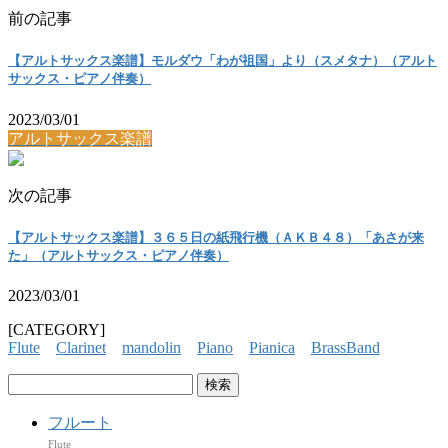
前の記事
【アルトサックス楽譜】モルダウ「わが祖国」より（スメタナ）（アルト
サックス・ピアノ伴奏）
2023/03/01
アルトサックス楽譜
次の記事
【アルトサックス楽譜】３６５日の紙飛行機（ＡＫＢ４８）「あさが来
た」（アルトサックス・ピアノ伴奏）
2023/03/01
[CATEGORY]
Flute
Clarinet
mandolin
Piano
Pianica
BrassBand
検
索:
フルート
Flute