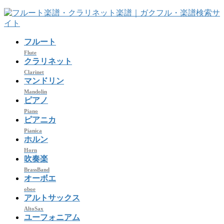
コ
ナ
ン
ビ
テ
ゲ
フルート
ン
ー
ツ
シ
Flute
クラリネット
へ
ョ
Clarinet
ス
ン
マンドリン
キ
に
Mandolin
ッ
移
ピアノ
プ
動
Piano
ピアニカ
Pianica
ホルン
Horn
吹奏楽
BrassBand
オーボエ
oboe
アルトサックス
AltoSax
ユーフォニアム