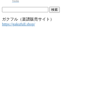
Violin
検
索:
ガクフル（楽譜販売サイト）
https://gakufull.shop/