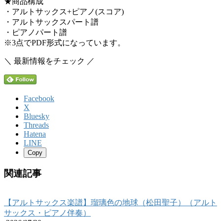
★商品構成
・アルトサックス+ピアノ(スコア)
・アルトサックスパート譜
・ピアノパート譜
※3点でPDF形式になっています。
＼ 最新情報をチェック ／
Facebook
X
Bluesky
Threads
Hatena
LINE
Copy
関連記事
【アルトサックス楽譜】瑠璃色の地球（松田聖子）（アルト
サックス・ピアノ伴奏）