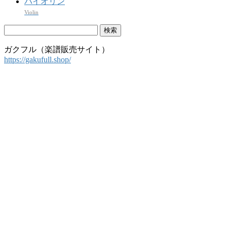
バイオリン
Violin
検
索:
ガクフル（楽譜販売サイト）
https://gakufull.shop/