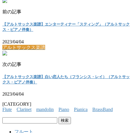
前の記事
【アルトサックス楽譜】エンターティナー「スティング」（アルトサック
ス・ピアノ伴奏）
2023/04/04
アルトサックス楽譜
次の記事
【アルトサックス楽譜】白い恋人たち（フランシス・レイ）（アルトサッ
クス・ピアノ伴奏）
2023/04/04
[CATEGORY]
Flute
Clarinet
mandolin
Piano
Pianica
BrassBand
検
索:
フルート