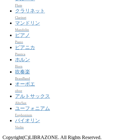
Flute
クラリネット
Clarinet
マンドリン
Mandolin
ピアノ
Piano
ピアニカ
Pianica
ホルン
Horn
吹奏楽
BrassBand
オーボエ
oboe
アルトサックス
AltoSax
ユーフォニアム
Euphonium
バイオリン
Violin
Copyright(C)LIBRAZONE. All Rights Reserved.