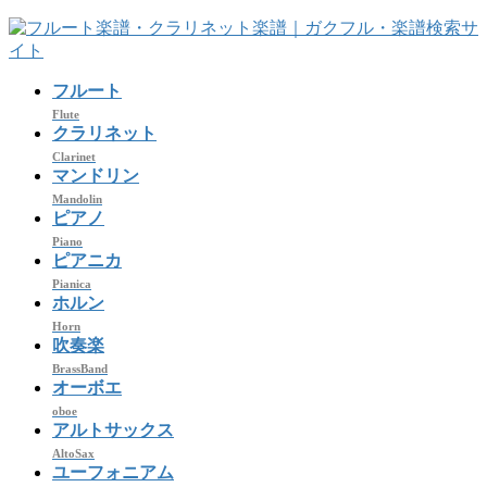
コ
ナ
ン
ビ
テ
ゲ
フルート
ン
ー
ツ
シ
Flute
クラリネット
へ
ョ
Clarinet
ス
ン
マンドリン
キ
に
Mandolin
ッ
移
ピアノ
プ
動
Piano
ピアニカ
Pianica
ホルン
Horn
吹奏楽
BrassBand
オーボエ
oboe
アルトサックス
AltoSax
ユーフォニアム