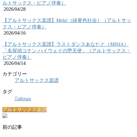
ルトサックス・ピアノ伴奏）
2026/04/28
【アルトサックス楽譜】Mela!（緑黄色社会）（アルトサッ
クス・ピアノ伴奏）
2026/04/16
【アルトサックス楽譜】ラストダンスあなたと（MISIA）
「名探偵コナン ハイウェイの堕天使」（アルトサックス・
ピアノ伴奏）
2026/04/14
カテゴリー
アルトサックス楽譜
タグ
altosax
アルトサックス楽譜
前の記事