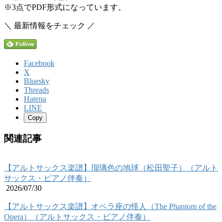
※3点でPDF形式になっています。
＼ 最新情報をチェック ／
Facebook
X
Bluesky
Threads
Hatena
LINE
Copy
関連記事
【アルトサックス楽譜】瑠璃色の地球（松田聖子）（アルト
サックス・ピアノ伴奏）
2026/07/30
【アルトサックス楽譜】オペラ座の怪人（The Phantom of the
Opera）（アルトサックス・ピアノ伴奏）