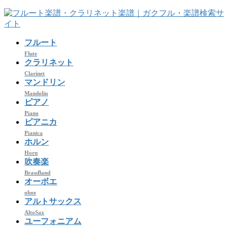
コ
ナ
ン
ビ
テ
ゲ
フルート
ン
ー
ツ
シ
Flute
クラリネット
へ
ョ
Clarinet
ス
ン
マンドリン
キ
に
Mandolin
ッ
移
ピアノ
プ
動
Piano
ピアニカ
Pianica
ホルン
Horn
吹奏楽
BrassBand
オーボエ
oboe
アルトサックス
AltoSax
ユーフォニアム