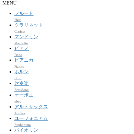
MENU
フルート
Flute
クラリネット
Clarinet
マンドリン
Mandolin
ピアノ
Piano
ピアニカ
Pianica
ホルン
Horn
吹奏楽
BrassBand
オーボエ
oboe
アルトサックス
AltoSax
ユーフォニアム
Euphonium
バイオリン