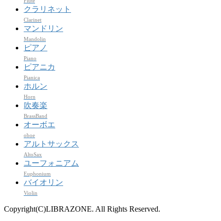
Flute
クラリネット
Clarinet
マンドリン
Mandolin
ピアノ
Piano
ピアニカ
Pianica
ホルン
Horn
吹奏楽
BrassBand
オーボエ
oboe
アルトサックス
AltoSax
ユーフォニアム
Euphonium
バイオリン
Violin
Copyright(C)LIBRAZONE. All Rights Reserved.