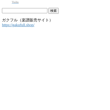
Violin
検
索:
ガクフル（楽譜販売サイト）
https://gakufull.shop/