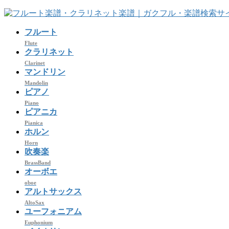
コ
ナ
ン
ビ
フルート
テ
ゲ
ン
ー
Flute
クラリネット
ツ
シ
Clarinet
へ
ョ
マンドリン
ス
ン
Mandolin
キ
に
ピアノ
ッ
移
Piano
プ
動
ピアニカ
Pianica
ホルン
Horn
吹奏楽
BrassBand
オーボエ
oboe
アルトサックス
AltoSax
ユーフォニアム
Euphonium