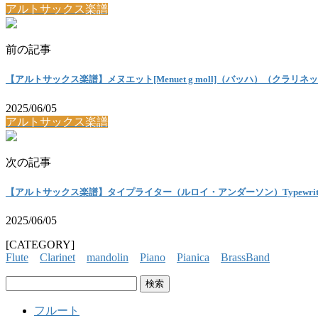
アルトサックス楽譜
前の記事
【アルトサックス楽譜】メヌエット[Menuet g moll]（バッハ）（クラリ
2025/06/05
アルトサックス楽譜
次の記事
【アルトサックス楽譜】タイプライター（ルロイ・アンダーソン）Typewriter[
2025/06/05
[CATEGORY]
Flute
Clarinet
mandolin
Piano
Pianica
BrassBand
検
索:
フルート