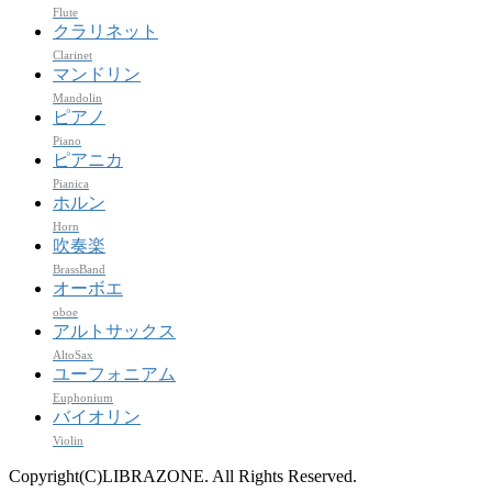
Flute
クラリネット
Clarinet
マンドリン
Mandolin
ピアノ
Piano
ピアニカ
Pianica
ホルン
Horn
吹奏楽
BrassBand
オーボエ
oboe
アルトサックス
AltoSax
ユーフォニアム
Euphonium
バイオリン
Violin
Copyright(C)LIBRAZONE. All Rights Reserved.