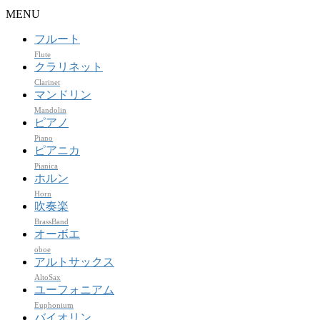
MENU
フルート
Flute
クラリネット
Clarinet
マンドリン
Mandolin
ピアノ
Piano
ピアニカ
Pianica
ホルン
Horn
吹奏楽
BrassBand
オーボエ
oboe
アルトサックス
AltoSax
ユーフォニアム
Euphonium
バイオリン