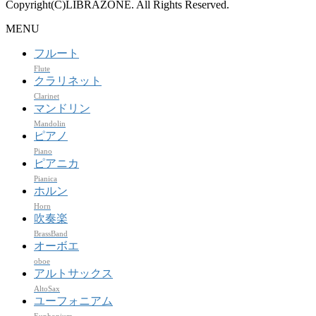
Copyright(C)LIBRAZONE. All Rights Reserved.
MENU
フルート
Flute
クラリネット
Clarinet
マンドリン
Mandolin
ピアノ
Piano
ピアニカ
Pianica
ホルン
Horn
吹奏楽
BrassBand
オーボエ
oboe
アルトサックス
AltoSax
ユーフォニアム