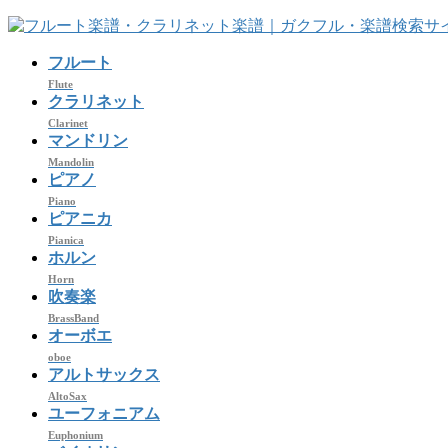
コ
ナ
ン
ビ
フルート
テ
ゲ
ン
ー
Flute
クラリネット
ツ
シ
Clarinet
へ
ョ
マンドリン
ス
ン
Mandolin
キ
に
ピアノ
ッ
移
Piano
プ
動
ピアニカ
Pianica
ホルン
Horn
吹奏楽
BrassBand
オーボエ
oboe
アルトサックス
AltoSax
ユーフォニアム
Euphonium