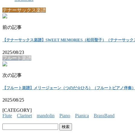
テナーサックス楽譜
前の記事
【テナーサックス楽譜】SWEET MEMORIES（松田聖子）（テナーサッ
2025/08/23
フルート楽譜
次の記事
【フルート楽譜】メリージェーン（つのだ☆ひろ）（フルートピアノ伴奏
2025/08/25
[CATEGORY]
Flute
Clarinet
mandolin
Piano
Pianica
BrassBand
検
索: