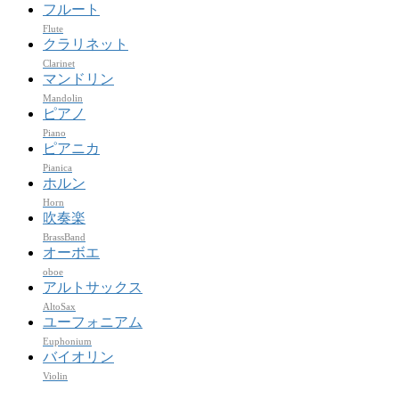
フルート
Flute
クラリネット
Clarinet
マンドリン
Mandolin
ピアノ
Piano
ピアニカ
Pianica
ホルン
Horn
吹奏楽
BrassBand
オーボエ
oboe
アルトサックス
AltoSax
ユーフォニアム
Euphonium
バイオリン
Violin