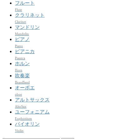
フルート
Flute
クラリネット
Clarinet
マンドリン
Mandolin
ピアノ
Piano
ピアニカ
Pianica
ホルン
Horn
吹奏楽
BrassBand
オーボエ
oboe
アルトサックス
AltoSax
ユーフォニアム
Euphonium
バイオリン
Violin