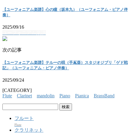
【ユーフォニアム楽譜】心の瞳（坂本九）（ユーフォニアム・ピアノ伴
奏）
2025/09/16
ユーフォニアム楽譜
次の記事
【ユーフォニアム楽譜】テルーの唄（手嶌葵）スタジオジブリ「ゲド戦
記」（ユーフォニアム・ピアノ伴奏）
2025/09/24
[CATEGORY]
Flute
Clarinet
mandolin
Piano
Pianica
BrassBand
検
索:
フルート
Flute
クラリネット