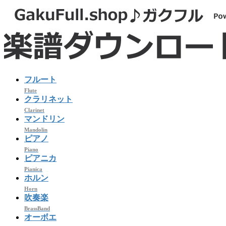
コ
ナ
ン
ビ
テ
ゲ
ン
ー
ツ
シ
へ
ョ
ス
ン
フルート
キ
に
Flute
ッ
移
クラリネット
プ
動
Clarinet
マンドリン
Mandolin
ピアノ
Piano
ピアニカ
Pianica
ホルン
Horn
吹奏楽
BrassBand
オーボエ