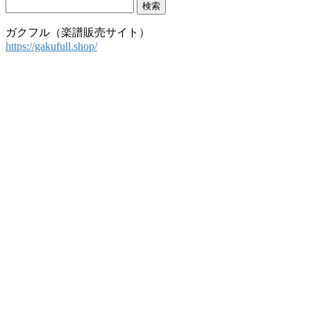
検
索:
ガクフル（楽譜販売サイト）
https://gakufull.shop/