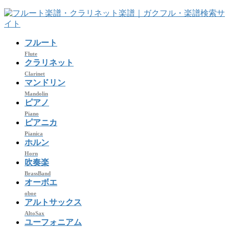
コ
ナ
ン
ビ
テ
ゲ
フルート
ン
ー
ツ
シ
Flute
クラリネット
へ
ョ
Clarinet
ス
ン
マンドリン
キ
に
Mandolin
ッ
移
ピアノ
プ
動
Piano
ピアニカ
Pianica
ホルン
Horn
吹奏楽
BrassBand
オーボエ
oboe
アルトサックス
AltoSax
ユーフォニアム