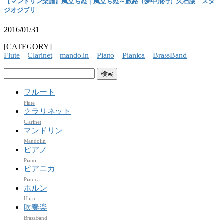
【マンドリン楽譜】風立ちぬ｜風立ちぬ～旅路（夢中飛行）久石譲 スタ
ジオジブリ
2016/01/31
[CATEGORY]
Flute
Clarinet
mandolin
Piano
Pianica
BrassBand
検
索:
フルート
Flute
クラリネット
Clarinet
マンドリン
Mandolin
ピアノ
Piano
ピアニカ
Pianica
ホルン
Horn
吹奏楽
BrassBand