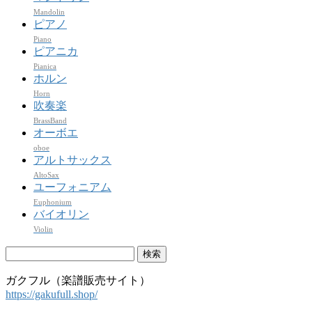
Mandolin
ピアノ
Piano
ピアニカ
Pianica
ホルン
Horn
吹奏楽
BrassBand
オーボエ
oboe
アルトサックス
AltoSax
ユーフォニアム
Euphonium
バイオリン
Violin
検
索:
ガクフル（楽譜販売サイト）
https://gakufull.shop/