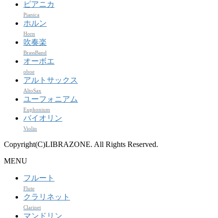
ピアニカ
Pianica
ホルン
Horn
吹奏楽
BrassBand
オーボエ
oboe
アルトサックス
AltoSax
ユーフォニアム
Euphonium
バイオリン
Violin
Copyright(C)LIBRAZONE. All Rights Reserved.
MENU
フルート
Flute
クラリネット
Clarinet
マンドリン