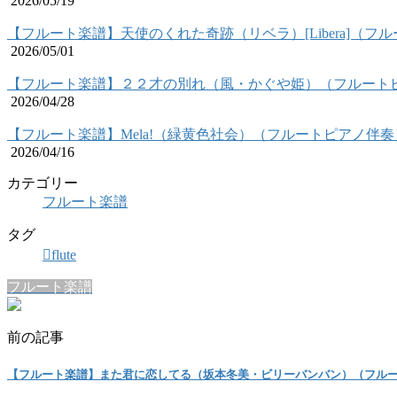
2026/05/19
【フルート楽譜】天使のくれた奇跡（リベラ）[Libera]（フ
2026/05/01
【フルート楽譜】２２才の別れ（風・かぐや姫）（フルート
2026/04/28
【フルート楽譜】Mela!（緑黄色社会）（フルートピアノ伴奏
2026/04/16
カテゴリー
フルート楽譜
タグ
flute
フルート楽譜
前の記事
【フルート楽譜】また君に恋してる（坂本冬美・ビリーバンバン）（フル