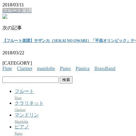
2018/03/11
フルート楽譜
次の記事
【フルート楽譜】サザンカ（SEKAI NO OWARI）「平昌オリンピック
2018/03/22
[CATEGORY]
Flute
Clarinet
mandolin
Piano
Pianica
BrassBand
検
索:
フルート
Flute
クラリネット
Clarinet
マンドリン
Mandolin
ピアノ
Piano