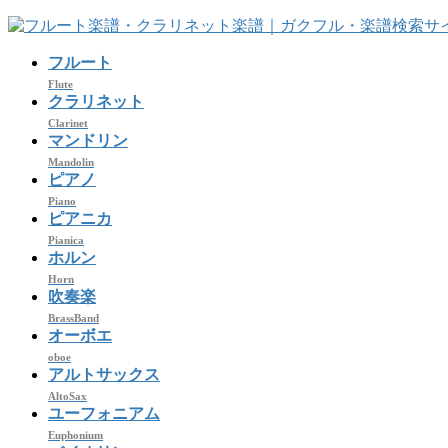
コ
ナ
ン
ビ
フルート
テ
ゲ
ン
ー
Flute
クラリネット
ツ
シ
Clarinet
へ
ョ
マンドリン
ス
ン
Mandolin
キ
に
ピアノ
ッ
移
Piano
プ
動
ピアニカ
Pianica
ホルン
Horn
吹奏楽
BrassBand
オーボエ
oboe
アルトサックス
AltoSax
ユーフォニアム
Euphonium