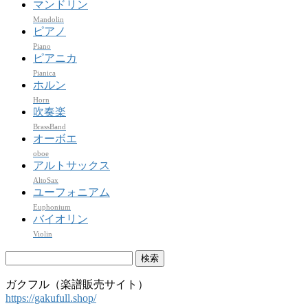
マンドリン
Mandolin
ピアノ
Piano
ピアニカ
Pianica
ホルン
Horn
吹奏楽
BrassBand
オーボエ
oboe
アルトサックス
AltoSax
ユーフォニアム
Euphonium
バイオリン
Violin
検
索:
ガクフル（楽譜販売サイト）
https://gakufull.shop/