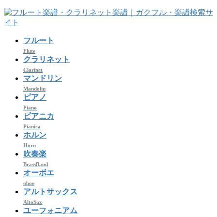
コ
ナ
ン
ビ
テ
ゲ
フルート
ン
ー
ツ
シ
Flute
クラリネット
へ
ョ
Clarinet
ス
ン
マンドリン
キ
に
Mandolin
ッ
移
ピアノ
プ
動
Piano
ピアニカ
Pianica
ホルン
Horn
吹奏楽
BrassBand
オーボエ
oboe
アルトサックス
AltoSax
ユーフォニアム