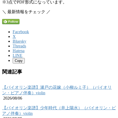
※3点でPDF形式になっています。
＼ 最新情報をチェック ／
Facebook
X
Bluesky
Threads
Hatena
LINE
Copy
関連記事
【バイオリン楽譜】瀬戸の花嫁（小柳ルミ子）（バイオリ
ン・ピアノ伴奏）violin
2026/08/06
【バイオリン楽譜】少年時代（井上陽水）（バイオリン・ピ
アノ伴奏）violin