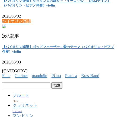
【バイオリン楽譜】ダッタン人の踊り～「イーゴリ公」（ボロディン）
（バイオリン・ピアノ伴奏）violin
2026/06/02
バイオリン楽譜
次の記事
【バイオリン楽譜】ゴッドファーザー～愛のテーマ（バイオリン・ピアノ
伴奏）violin
2026/06/03
[CATEGORY]
Flute
Clarinet
mandolin
Piano
Pianica
BrassBand
検
索:
フルート
Flute
クラリネット
Clarinet
マンドリン