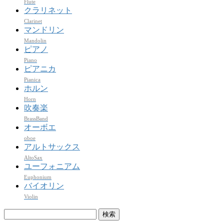
Flute
クラリネット
Clarinet
マンドリン
Mandolin
ピアノ
Piano
ピアニカ
Pianica
ホルン
Horn
吹奏楽
BrassBand
オーボエ
oboe
アルトサックス
AltoSax
ユーフォニアム
Euphonium
バイオリン
Violin
検
索: