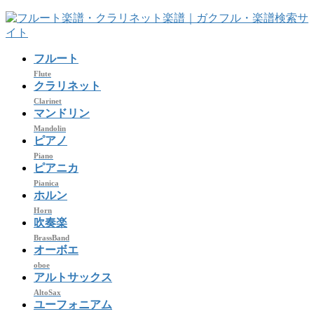
コ
ナ
ン
ビ
テ
ゲ
フルート
ン
ー
ツ
シ
Flute
クラリネット
へ
ョ
Clarinet
ス
ン
マンドリン
キ
に
Mandolin
ッ
移
ピアノ
プ
動
Piano
ピアニカ
Pianica
ホルン
Horn
吹奏楽
BrassBand
オーボエ
oboe
アルトサックス
AltoSax
ユーフォニアム