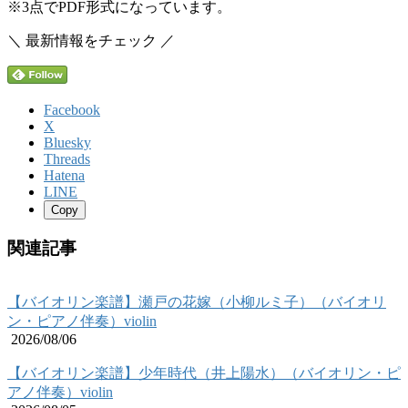
※3点でPDF形式になっています。
＼ 最新情報をチェック ／
Facebook
X
Bluesky
Threads
Hatena
LINE
Copy
関連記事
【バイオリン楽譜】瀬戸の花嫁（小柳ルミ子）（バイオリ
ン・ピアノ伴奏）violin
2026/08/06
【バイオリン楽譜】少年時代（井上陽水）（バイオリン・ピ
アノ伴奏）violin