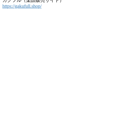
ガクフル（楽譜販売サイト）
https://gakufull.shop/