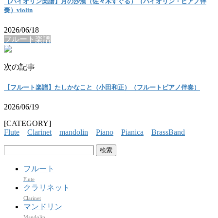
【バイオリン楽譜】月の沙漠（佐々木すぐる）（バイオリン・ピアノ伴
奏）violin
2026/06/18
フルート楽譜
次の記事
【フルート楽譜】たしかなこと（小田和正）（フルートピアノ伴奏）
2026/06/19
[CATEGORY]
Flute
Clarinet
mandolin
Piano
Pianica
BrassBand
検
索:
フルート
Flute
クラリネット
Clarinet
マンドリン
Mandolin