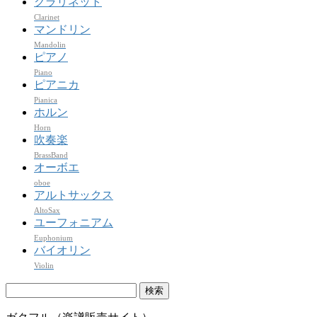
クラリネット
Clarinet
マンドリン
Mandolin
ピアノ
Piano
ピアニカ
Pianica
ホルン
Horn
吹奏楽
BrassBand
オーボエ
oboe
アルトサックス
AltoSax
ユーフォニアム
Euphonium
バイオリン
Violin
検
索: