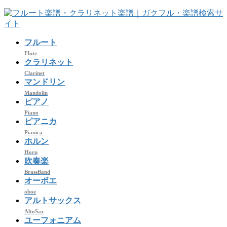
コ
ナ
ン
ビ
テ
ゲ
フルート
ン
ー
ツ
シ
Flute
クラリネット
へ
ョ
Clarinet
ス
ン
マンドリン
キ
に
Mandolin
ッ
移
ピアノ
プ
動
Piano
ピアニカ
Pianica
ホルン
Horn
吹奏楽
BrassBand
オーボエ
oboe
アルトサックス
AltoSax
ユーフォニアム