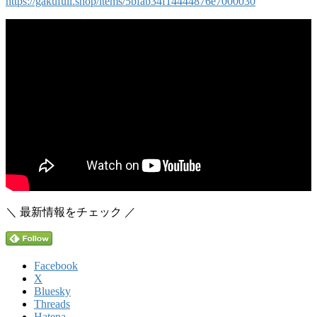
https://gakufull.shop/items/5bfab34f14444876e7000030
＼ 最新情報をチェック ／
Facebook
X
Bluesky
Threads
Hatena