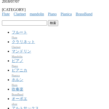
2018/07/07
[CATEGORY]
Flute
Clarinet
mandolin
Piano
Pianica
BrassBand
検
索:
フルート
Flute
クラリネット
Clarinet
マンドリン
Mandolin
ピアノ
Piano
ピアニカ
Pianica
ホルン
Horn
吹奏楽
BrassBand
オーボエ
oboe
アルトサックス