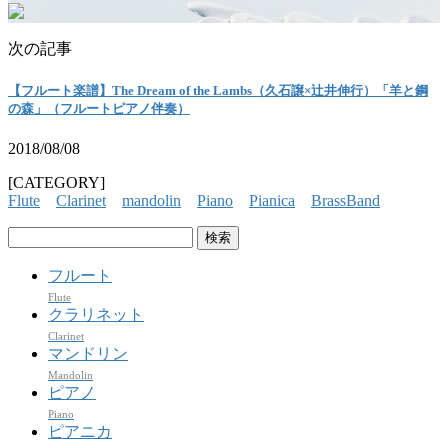
次の記事
【フルート楽譜】The Dream of the Lambs（久石譲×辻井伸行）「羊と鋼
の森」（フルートピアノ伴奏）
2018/08/08
[CATEGORY]
Flute
Clarinet
mandolin
Piano
Pianica
BrassBand
検
索:
フルート
Flute
クラリネット
Clarinet
マンドリン
Mandolin
ピアノ
Piano
ピアニカ