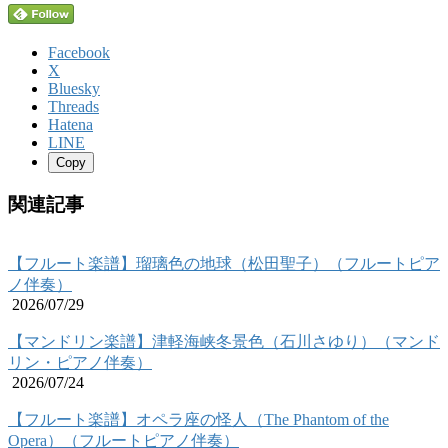
Facebook
X
Bluesky
Threads
Hatena
LINE
Copy
関連記事
【フルート楽譜】瑠璃色の地球（松田聖子）（フルートピア
ノ伴奏）
2026/07/29
【マンドリン楽譜】津軽海峡冬景色（石川さゆり）（マンド
リン・ピアノ伴奏）
2026/07/24
【フルート楽譜】オペラ座の怪人（The Phantom of the
Opera）（フルートピアノ伴奏）