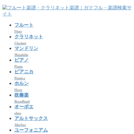
コ
ナ
ン
ビ
テ
ゲ
フルート
ン
ー
ツ
シ
Flute
クラリネット
へ
ョ
Clarinet
ス
ン
マンドリン
キ
に
Mandolin
ッ
移
ピアノ
プ
動
Piano
ピアニカ
Pianica
ホルン
Horn
吹奏楽
BrassBand
オーボエ
oboe
アルトサックス
AltoSax
ユーフォニアム