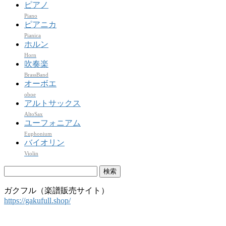
ピアノ
Piano
ピアニカ
Pianica
ホルン
Horn
吹奏楽
BrassBand
オーボエ
oboe
アルトサックス
AltoSax
ユーフォニアム
Euphonium
バイオリン
Violin
検
索:
ガクフル（楽譜販売サイト）
https://gakufull.shop/