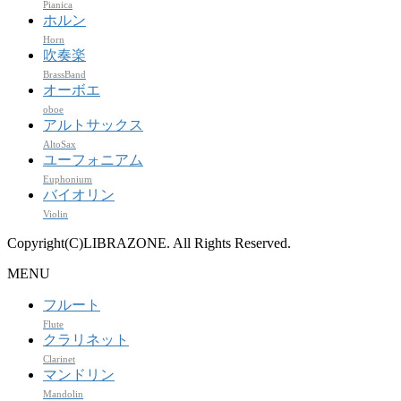
Pianica
ホルン
Horn
吹奏楽
BrassBand
オーボエ
oboe
アルトサックス
AltoSax
ユーフォニアム
Euphonium
バイオリン
Violin
Copyright(C)LIBRAZONE. All Rights Reserved.
MENU
フルート
Flute
クラリネット
Clarinet
マンドリン
Mandolin