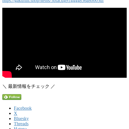
https://gakufull.shop/items/5bfacd4914444856a80005df
＼ 最新情報をチェック ／
Facebook
X
Bluesky
Threads
Hatena