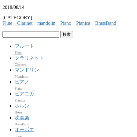
2018/08/14
[CATEGORY]
Flute
Clarinet
mandolin
Piano
Pianica
BrassBand
検
索:
フルート
Flute
クラリネット
Clarinet
マンドリン
Mandolin
ピアノ
Piano
ピアニカ
Pianica
ホルン
Horn
吹奏楽
BrassBand
オーボエ
oboe