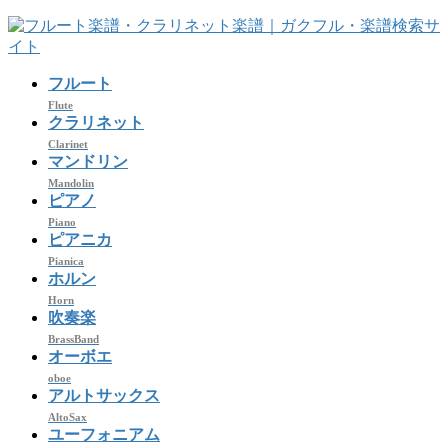
コ
ナ
ン
ビ
テ
ゲ
フルート
ン
ー
ツ
シ
Flute
クラリネット
へ
ョ
Clarinet
ス
ン
マンドリン
キ
に
Mandolin
ッ
移
ピアノ
プ
動
Piano
ピアニカ
Pianica
ホルン
Horn
吹奏楽
BrassBand
オーボエ
oboe
アルトサックス
AltoSax
ユーフォニアム