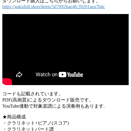
ダウンロード購入はこちらからお願いします。
https://gakufull.shop/items/5d70926ae4fc39201aea7bdc
コードも記載されています。
PDF(高画質)によるダウンロード販売です。
YouTube連動で対象楽譜による演奏例もあります.
★商品構成
・クラリネット+ピアノ(スコア)
・クラリネットパート譜