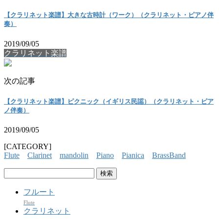
【クラリネット楽譜】大きな古時計（ワーク）（クラリネット・ピアノ伴
奏）
2019/09/05
クラリネット楽譜
次の記事
【クラリネット楽譜】ピクニック（イギリス民謡）（クラリネット・ピア
ノ伴奏）
2019/09/05
[CATEGORY]
Flute
Clarinet
mandolin
Piano
Pianica
BrassBand
検
索:
フルート
Flute
クラリネット