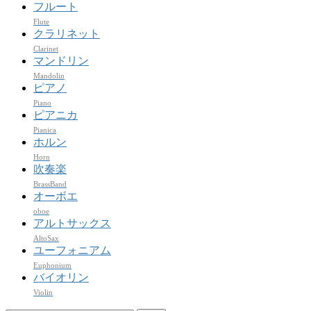
フルート
Flute
クラリネット
Clarinet
マンドリン
Mandolin
ピアノ
Piano
ピアニカ
Pianica
ホルン
Horn
吹奏楽
BrassBand
オーボエ
oboe
アルトサックス
AltoSax
ユーフォニアム
Euphonium
バイオリン
Violin