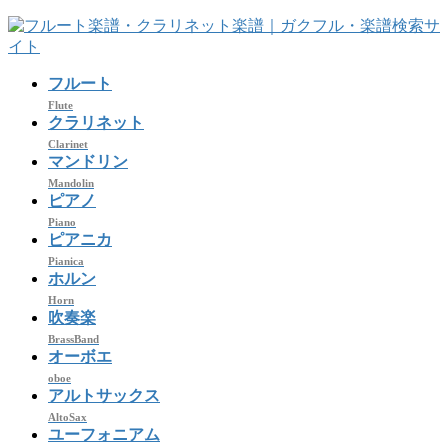
コ
ナ
ン
ビ
テ
ゲ
フルート
ン
ー
ツ
シ
Flute
クラリネット
へ
ョ
Clarinet
ス
ン
マンドリン
キ
に
Mandolin
ッ
移
ピアノ
プ
動
Piano
ピアニカ
Pianica
ホルン
Horn
吹奏楽
BrassBand
オーボエ
oboe
アルトサックス
AltoSax
ユーフォニアム